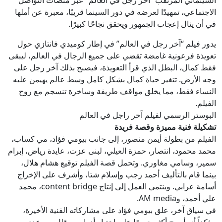
الاجتماعي، تمهيدًا لعرضه في دور السينما قريبًا، معبرة عن أملها
في أن ينال إعجاب الجمهور ويحقق نجاحًا كبيرًا.
يدور فيلم “آخر رجل في العالم” في إطار كوميدي فانتازي حول
تعويذة فرعونية غامضة تقضي على جميع الرجال في العالم، ليبقى
فقط كمال، البطل الذي قرأ التعويذة، فيصبح بذلك آخر رجل على
وجه الأرض. تتغير حياة كمال بشكل كامل وسط عالم يهيمن عليه
النساء فقط، مما يخلق مواقف طريفة وساخرة تنسجم مع روح
الفيلم.
البوستر الرسمي لفيلم آخر راجل في العالم
تشكيلة فنية مميزة وقصة فريدة
الفيلم من بطولة أيمن منصور، إلى جانب بيومي فؤاد، مي كساب،
محمد محمود، انتصار، حمزة العيلي، لبنى عزت، عايدة رياض، إبرام
سمير، وسامي مغاوري. وتحمل قصة الفيلم توقيع هشام هلال،
بينما قام بالتأليف أحمد رجب وإسلام شتا، وأشرف على الإخراج
أسامة عرابي. وينتمي العمل إلى إنتاج content bridge، محمد
علي أحمد، وAM media.
في سياق آخر، علق بيومي فؤاد على مشاركاته الفنية الأخيرة،
مؤكداً أنه أصبح أكثر حرصًا على اختيار أدواره، وقلل من عدد