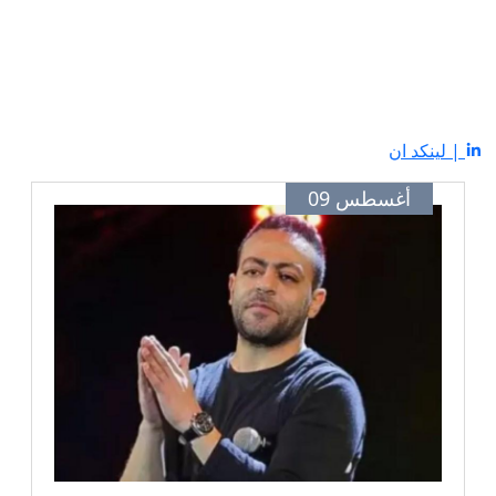
| لينكد ان
أغسطس 09