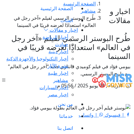
الصفحة الرئيسية
الصفحة الرئيسية
اخبار و
مشاهير
طُرح البوستر الرسمي لفيلم «آخر رجل في
مقالات
الفئات
العالم» استعدادًا لعرضه قريبًا في السينما
اخبار و مقالات
طُرح البوستر الرسمي لفيلم «آخر رجل
أخبار الرياضة
حوادث
في العالم» استعدادًا لعرضه قريبًا في
أخبار دينية
السينما
أخبار التكنولوجيا والأجهزة الذكية
نشرة الآثار
بيومي فؤاد في فيلم كوميدي فانتازي جديد “آخر رجل في العالم”
اخبار طبية
مع طرح البوستر الرسمي.
مشاهير
الأربعاء , 04 يونيو 2025 / 05:56 م
اخبار السيارات
اخبار مصر
من نحن
| فيسبوك
| واتساب
خدماتنا
اتصل بنا