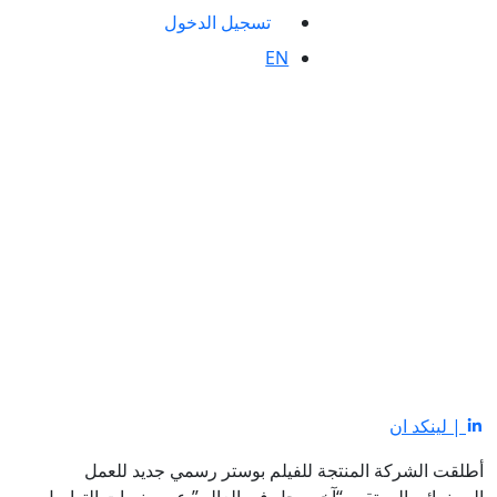
تسجيل الدخول
EN
| لينكد ان
أطلقت الشركة المنتجة للفيلم بوستر رسمي جديد للعمل
السينمائي المرتقب “آخر رجل في العالم” عبر منصات التواصل