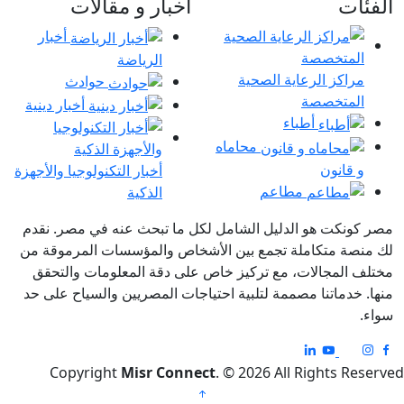
الفئات
اخبار و مقالات
أخبار
الرياضة
مراكز الرعاية الصحية
حوادث
المتخصصة
أخبار دينية
أطباء
محاماه
و قانون
أخبار التكنولوجيا والأجهزة
مطاعم
الذكية
مصر كونكت هو الدليل الشامل لكل ما تبحث عنه في مصر. نقدم
لك منصة متكاملة تجمع بين الأشخاص والمؤسسات المرموقة من
مختلف المجالات، مع تركيز خاص على دقة المعلومات والتحقق
منها. خدماتنا مصممة لتلبية احتياجات المصريين والسياح على حد
سواء.
Copyright
Misr Connect
. © 2026 All Rights Reserved