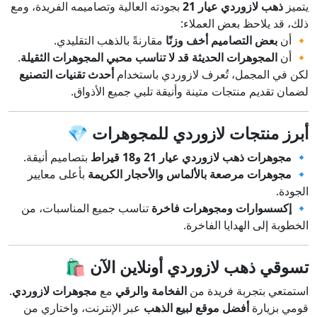
يتميز
ذهب لازوردي عيار 21
بجودته العالية وتصاميمه الفريدة، ومع
ذلك، قد يلاحظ بعض العملاء:
🔸 أن
بعض التصاميم أخف وزنًا
مقارنةً بالذهب التقليدي.
🔸 أن
المجوهرات الحديثة قد لا تناسب محبي المجوهرات الثقيلة
.
لكن في المجمل، تُعرف لازوردي باستخدام
أحدث تقنيات التصنيع
لضمان تقديم منتجات متينة وأنيقة تلبي جميع الأذواق.
أبرز منتجات لازوردي للمجوهرات
💎
🔹
مجوهرات ذهب لازوردي عيار 21 و18 قيراط
بتصاميم أنيقة.
🔹
مجوهرات مرصعة بالألماس والأحجار الكريمة
بأعلى معايير
الجودة.
🔹
إكسسوارات ومجوهرات فاخرة
تناسب جميع المناسبات، من
الخطوبة إلى الهدايا الفاخرة.
تسوقي ذهب لازوردي أونلاين الآن 🛍️
استمتعي بتجربة فريدة من
الفخامة والرقي
مع
مجوهرات لازوردي
.
قومي بزيارة
أفضل موقع لبيع الذهب
عبر الإنترنت، واختاري من