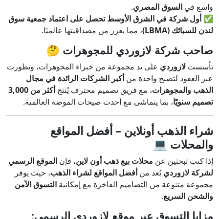
واسع في
السوق المصري
.
✅
أول شركة في الشرق الأوسط تحصل على اعتماد جمعية سوق
لندن للسبائك (LBMA)
، مما يعزز من مصداقيتها عالميًا.
صاحب شركة لازوردي للمجوهرات
🤔
تأسست
لازوردي
على يد مجموعة من خبراء المجوهرات، وتطورت
عبر العقود لتصبح واحدة من
أكبر الشركات الرائدة في مجال
الذهب والمجوهرات
، مع فريق تصميم محترف يُنتج
أكثر من 3,000
تصميم سنويًا
، بما يتماشى مع أحدث صيحات الموضة العالمية.
شراء الذهب أونلاين – أفضل المواقع
والمحلات
💻
إذا كنتِ تبحثين عن
محلات بيع ذهب أون لاين
، فإن
الموقع الرسمي
لشركة لازوردي
يُعد من
أفضل المواقع لشراء الذهب
، حيث يوفر
مجموعة متنوعة من التصاميم الفاخرة مع إمكانية
التسوق الآمن
والشحن السريع
.
مزايا التسوق عبر موقع لازوردي الرسمي: