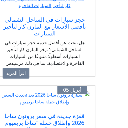
حجز سيارات في الساحل الشمالي
بأفضل الأسعار مع المازن كار لتأجير
السيارات
هل تبحث عن أفضل خدمة حجز سيارات في
الساحل الشمالي؟ توفر المازن كار لتأجير
السيارات أسطولًا متنوعًا من السيارات
الفاخرة والاقتصادية، بما في ذلك مرسيدس
ورانج روفر وسيارات VIP، لتلبية احتياجات
اقرأ المزيد
المصطافين ورجال الأعمال والعائلات. استمتع
بحرية التنقل بين القرى السياحية والشواطئ
أبريل 05
وأشهر الوجهات الترفيهية مع خدمات احترافية
وأسعار تنافسية وحجز سهل وسريع.
قفزة جديدة في سعر بروتون ساجا
2026 وإطلاق حملة “ساجا بريميوم