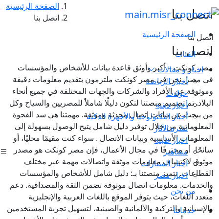
الصفحة الرئيسية
اتصل بنا
اتصل بنا
الصفحة الرئيسية
اتصل بنا
اتصل بنا
الفئات
مصر كونكت – أكبر وأوثق قاعدة بيانات للأشخاص والمؤسسات
اخبار و مقالات
في مصر. نحن في مصر كونكت ملتزمون بتقديم معلومات دقيقة
أخبار الرياضة
وموثوقة عن الأفراد والشركات والجهات المختلفة في جميع أنحاء
حوادث
البلاد. تم تصميم منصتنا لتكون دليلًا شاملاً للمصريين والسياح وكل
أخبار دينية
من يبحث عن بيانات اتصال محدثة وموثقة. مهمتنا هي سد الفجوة
أخبار التكنولوجيا والأجهزة الذكية
المعلوماتية من خلال توفير دليل شامل يتيح الوصول بسهولة إلى
نشرة الآثار
المعلومات الأساسية وبيانات الاتصال . سواء كنت مقيمًا محليًا، أو
اخبار طبية
سائحًا، أو محترفًا في مجال الأعمال، فإن مصر كونكت هو مصدر
مشاهير
موثوق لاكتشاف معلومات موثقة واتصالات مهمة عبر مختلف
اخبار السيارات
القطاعات. تتميز منصتنا بـ: دليل شامل للأشخاص والمؤسسات
اخبار مصر
والخدمات. معلومات اتصال موثوقة تضمن الثقة والمصداقية. دعم
من نحن
متعدد اللغات، حيث يتوفر الموقع باللغات العربية والإنجليزية
والإسبانية والتركية والألمانية والصينية، لتسهيل تجربة المستخدمين
خدماتنا