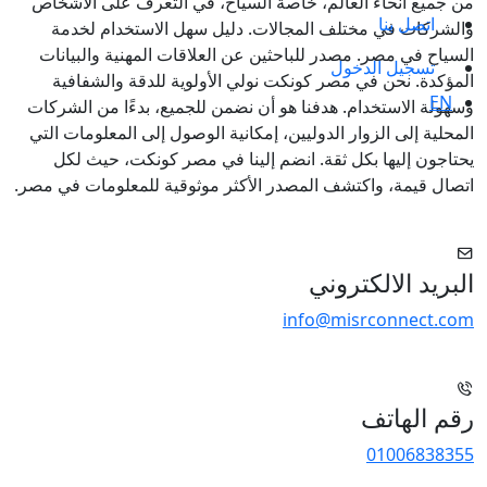
من جميع أنحاء العالم، خاصة السياح، في التعرف على الأشخاص
اتصل بنا
والشركات في مختلف المجالات. دليل سهل الاستخدام لخدمة
السياح في مصر. مصدر للباحثين عن العلاقات المهنية والبيانات
تسجيل الدخول
المؤكدة. نحن في مصر كونكت نولي الأولوية للدقة والشفافية
EN
وسهولة الاستخدام. هدفنا هو أن نضمن للجميع، بدءًا من الشركات
المحلية إلى الزوار الدوليين، إمكانية الوصول إلى المعلومات التي
يحتاجون إليها بكل ثقة. انضم إلينا في مصر كونكت، حيث لكل
اتصال قيمة، واكتشف المصدر الأكثر موثوقية للمعلومات في مصر.
البريد الالكتروني
info@misrconnect.com
رقم الهاتف
01006838355