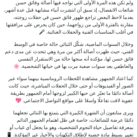
ولم تكن هذه المرة الأولى التي تواجه فيها أصالة وفائق حسن
شائعات الانفصال، إذ سبق أن انتشرت أنباء مشابهة قبل عدة أشهر،
بعدما لاحظ البعض تراجع ظهور فائق حسن في حفلات زوجته،
مقارنة بالفترة الأولى من زواجهما، حين كان يحرص على مرافقتها
في أغلب المناسبات الفنية والحفلات الغنائية. 🎤
وخلال السنوات الماضية، شكّل الثنائي حالة خاصة في الوسط
الفني، حيث ظهرت أصالة أكثر من مرة وهي تتحدث عن مدى دعم
فائق حسن لها، مؤكدة أنه منحها حالة من الاستقرار النفسي
والعاطفي بعد سنوات صعبة مرت بها في حياتها الشخصية. 🌸
كما اعتاد الجمهور مشاهدة اللحظات الرومانسية بينهما سواء عبر
الصور أو الفيديوهات أو حتى خلال الحفلات المباشرة، حيث كانت
أصالة دائمًا ما تعبّر عن حبها الكبير لزوجها أمام الجمهور بطريقة
عفوية لاقت تفاعلًا واسعًا على مواقع التواصل الاجتماعي. 💖
ويرى متابعون أن الشهرة الكبيرة التي يتمتع بها الثنائي تجعلهما
دائمًا عرضة للشائعات، خاصة في ظل اهتمام الجمهور الدائم
بمعرفة تفاصيل حياة النجوم الشخصية، وهو ما يجعل أي غياب أو
تغيير بسيط مادة خصبة لإطلاق التكهنات والأخبار غير المؤكدة. 📱