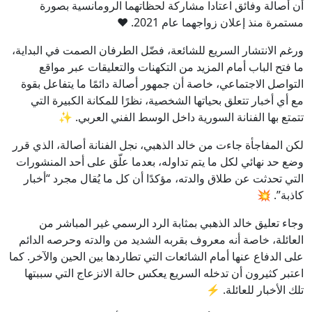
أن أصالة وفائق اعتادا مشاركة لحظاتهما الرومانسية بصورة
مستمرة منذ إعلان زواجهما عام 2021. ❤️
ورغم الانتشار السريع للشائعة، فضّل الطرفان الصمت في البداية،
ما فتح الباب أمام المزيد من التكهنات والتعليقات عبر مواقع
التواصل الاجتماعي، خاصة أن جمهور أصالة دائمًا ما يتفاعل بقوة
مع أي أخبار تتعلق بحياتها الشخصية، نظرًا للمكانة الكبيرة التي
تتمتع بها الفنانة السورية داخل الوسط الفني العربي. ✨
لكن المفاجأة جاءت من خالد الذهبي، نجل الفنانة أصالة، الذي قرر
وضع حد نهائي لكل ما يتم تداوله، بعدما علّق على أحد المنشورات
التي تحدثت عن طلاق والدته، مؤكدًا أن كل ما يُقال مجرد “أخبار
كاذبة”. 💥
وجاء تعليق خالد الذهبي بمثابة الرد الرسمي غير المباشر من
العائلة، خاصة أنه معروف بقربه الشديد من والدته وحرصه الدائم
على الدفاع عنها أمام الشائعات التي تطاردها بين الحين والآخر. كما
اعتبر كثيرون أن تدخله السريع يعكس حالة الانزعاج التي سببتها
تلك الأخبار للعائلة. ⚡