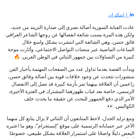
| لينكد ان
عادت الفنانة السورية
أصالة نصري
إلى صدارة التريند من جديد،
ولكن هذه المرة بسبب شائعة انفصالها عن زوجها الشاعر العراقي
فائق حسن
، وهي الشائعة التي انتشرت بشكل واسع خلال
الساعات الماضية عبر منصات التواصل الاجتماعي، وأثارت موجة
كبيرة من التساؤلات بين جمهور الثنائي في الوطن العربي. 🔥
وبدأت القصة بعدما تداول عدد من الصفحات المهتمة بأخبار الفن
منشورات تتحدث عن وجود خلافات قوية بين أصالة وفائق حسن،
زاعمين أن العلاقة بينهما تمر بأزمة كبيرة قد تصل إلى الانفصال
الرسمي، خاصة بعد غياب ظهورهما المشترك في الفترة الأخيرة،
الأمر الذي دفع الجمهور للبحث عن حقيقة ما يحدث خلف
الكواليس. 👀
ومع تزايد الجدل، لاحظ المتابعون أن الثنائي لا يزال يتابع كل منهما
الآخر عبر حساباته الرسمية على موقع “إنستجرام”، وهو ما اعتبره
البعض دليلًا واضحًا على استمرار العلاقة بشكل طبيعي، خصوصًا