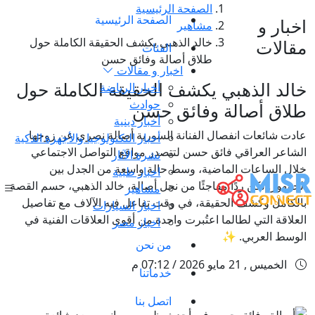
الصفحة الرئيسية
الصفحة الرئيسية
اخبار و
مشاهير
خالد الذهبي يكشف الحقيقة الكاملة حول
مقالات
الفئات
طلاق أصالة وفائق حسن
اخبار و مقالات
خالد الذهبي يكشف الحقيقة الكاملة حول
أخبار الرياضة
حوادث
طلاق أصالة وفائق حسن
أخبار دينية
عادت شائعات انفصال الفنانة السورية أصالة نصري عن زوجها
أخبار التكنولوجيا والأجهزة الذكية
الشاعر العراقي فائق حسن لتتصدر مواقع التواصل الاجتماعي
نشرة الآثار
خلال الساعات الماضية، وسط حالة واسعة من الجدل بين
اخبار طبية
الجمهور. لكن ردًا مفاجئًا من نجل أصالة، خالد الذهبي، حسم القصة
مشاهير
بالكامل وكشف الحقيقة، في وقت تفاعل فيه الآلاف مع تفاصيل
اخبار السيارات
العلاقة التي لطالما اعتُبرت واحدة من أقوى العلاقات الفنية في
اخبار مصر
الوسط العربي. ✨
من نحن
الخميس , 21 مايو 2026 / 07:12 م
خدماتنا
اتصل بنا