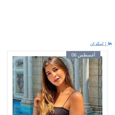
| لينكد ان
أغسطس 06