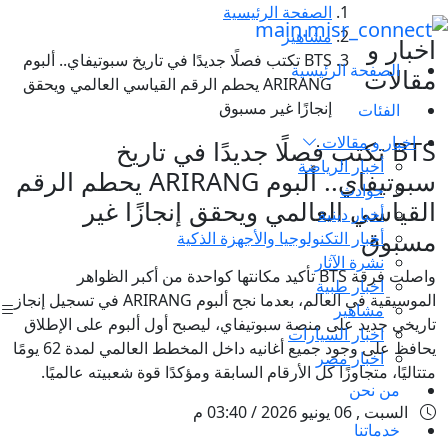
الصفحة الرئيسية
مشاهير
اخبار و
BTS تكتب فصلًا جديدًا في تاريخ سبوتيفاي.. ألبوم
الصفحة الرئيسية
مقالات
ARIRANG يحطم الرقم القياسي العالمي ويحقق
إنجازًا غير مسبوق
الفئات
اخبار و مقالات
BTS تكتب فصلًا جديدًا في تاريخ
أخبار الرياضة
سبوتيفاي.. ألبوم ARIRANG يحطم الرقم
حوادث
القياسي العالمي ويحقق إنجازًا غير
أخبار دينية
مسبوق
أخبار التكنولوجيا والأجهزة الذكية
نشرة الآثار
واصلت فرقة BTS تأكيد مكانتها كواحدة من أكبر الظواهر
اخبار طبية
الموسيقية في العالم، بعدما نجح ألبوم ARIRANG في تسجيل إنجاز
مشاهير
تاريخي جديد على منصة سبوتيفاي، ليصبح أول ألبوم على الإطلاق
اخبار السيارات
يحافظ على وجود جميع أغانيه داخل المخطط العالمي لمدة 62 يومًا
اخبار مصر
متتاليًا، متجاوزًا كل الأرقام السابقة ومؤكدًا قوة شعبيته عالميًا.
من نحن
السبت , 06 يونيو 2026 / 03:40 م
خدماتنا