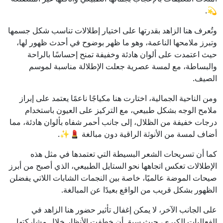
💫.
وتُعرف هنا الزاهد بقدرتها على اختيار إطلالات تناسب شكل جسمها
وتبرز ملامحها الناعمة، وهو ما ظهر بوضوح في أحدث ظهور لها،
حيث اعتمدت على ألوان هادئة وخفيفة تمنح إحساسًا بالراحة
والبساطة، مع لمسة عصرية جعلت الإطلالة مناسبة لموسم
الصيف.
ومن الناحية الجمالية، اختارت هنا مكياجًا ناعمًا يعتمد على إبراز
ملامح الوجه بشكل طبيعي، مع التركيز على العيون باستخدام
درجات خفيفة من الظلال، إلى جانب أحمر شفاه بألوان هادئة، مما
أضاف لمسة من الأنوثة الراقية دون مبالغة 💄✨.
كما أن تسريحات الشعر البسيطة التي تعتمدها في مثل هذه
الإطلالات تعكس اتجاهها نحو الستايل الطبيعي، الذي أصبح من أبرز
صيحات الموضة عالميًا، خاصة بين النجمات الشابات اللاتي يفضلن
الظهور بشكل قريب من الواقع بعيدًا عن المبالغة.
على الجانب الآخر، لا يمكن إغفال تأثير حضور هنا الزاهد في
الفعاليات الكبرى، حيث سبق أن خطفت الأنظار خلال مشاركتها