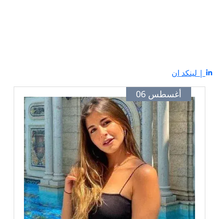
| لينكد ان
أغسطس 06