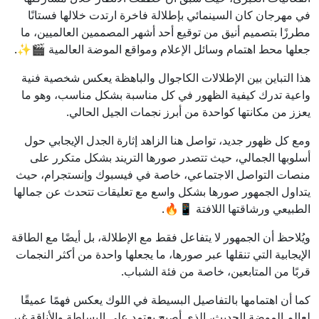
في مهرجان كان السينمائي بإطلالة فاخرة ارتدت خلالها فستانًا
مطرزًا بتصميم أنيق من توقيع أحد أشهر المصممين العالميين، ما
جعلها محط اهتمام وسائل الإعلام ومواقع الموضة العالمية 🎬✨.
هذا التباين بين الإطلالات الكاجوال والباهظة يعكس شخصية فنية
واعية تدرك كيفية الظهور في كل مناسبة بشكل مناسب، وهو ما
يعزز من مكانتها كواحدة من أبرز نجمات الجيل الحالي.
ومع كل ظهور جديد، تواصل هنا الزاهد إثارة الجدل الإيجابي حول
أسلوبها الجمالي، حيث تتصدر صورها التريند بشكل متكرر على
منصات التواصل الاجتماعي، خاصة في فيسبوك وإنستجرام، حيث
يتداول الجمهور صورها بشكل واسع مع تعليقات تتحدث عن جمالها
الطبيعي ورشاقتها اللافتة 📱🔥.
ويُلاحظ أن الجمهور لا يتفاعل فقط مع الإطلالة، بل أيضًا مع الطاقة
الإيجابية التي تنقلها عبر صورها، ما يجعلها واحدة من أكثر النجمات
قربًا من المتابعين، خاصة من فئة الشباب.
كما أن اهتمامها بالتفاصيل البسيطة في اللوك يعكس فهمًا عميقًا
لعالم الموضة الحديث، الذي أصبح يعتمد على البساطة والأناقة غير