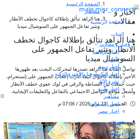
الصفحة الرئيسية
اخبار و
مشاهير
هنا الزاهد تتألق بإطلالة كاجوال تخطف الأنظار
مقالات
الصفحة الرئيسية
وتثير تفاعل الجمهور على السوشيال ميديا
الفئات
هنا الزاهد تتألق بإطلالة كاجوال تخطف
اخبار و مقالات
الأنظار وتثير تفاعل الجمهور على
أخبار الرياضة
السوشيال ميديا
حوادث
أخبار دينية
تواصل الفنانة هنا الزاهد تصدرها لمحركات البحث بعد ظهورها
أخبار التكنولوجيا والأجهزة الذكية
الأخير بإطلالة كاجوال أنيقة أثارت إعجاب الجمهور على إنستجرام،
نشرة الآثار
حيث جمعت بين البساطة والرقي في لوك عفوي خطف الأنظار
اخبار طبية
وأشعل مواقع التواصل الاجتماعي بالتفاعل والتعليقات الإيجابية.
مشاهير
اخبار السيارات
الخميس , 21 مايو 2026 / 07:06 م
اخبار مصر
من نحن
خدماتنا