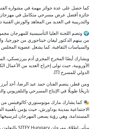
كما حصل على عدة جوائز مهمة في مشواره الفني، أب
جائزة أفضل عرض مسرحي متكامل في مهرجان بيزا
والتدريبية في العديد من المعاهد والورش الفني
🌍 وتضم اللجنة العليا التأسيسية للمهرجان مجمو
من بينهم الدكتور
ليفان خيتاجوري
من جورجيا، وال
والسياسات الثقافية، كما يشغل عضوية المجلس الت
ويشارك أيضًا المخرج المجري
آدم بيرزنسكي
، ال
الأوروبية، حيث تولى إخراج العديد من الأعمال ال
الدولي للمسرح ITI.
ومن قطر، ينضم الفنان
حمد عبد الرضا
، أحد أبرز
تاريخًا طويلًا في الإنتاج المسرحي والتلفزيوني 
🎭 كما يشارك مارك مونوستوري-كالوفيتس من المج
الاجتماعية بمدينة بوداورش، حيث يؤمن بأهمية ال
المستدامة، وهي رؤية يسعى المهرجان لترسيخها خل