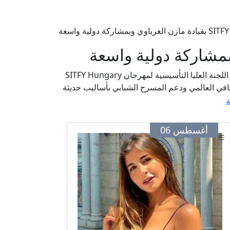
في خطوة جديدة تعكس قوة الحضور المصري في الساحة الثقافية الدولية، أعلن الفنان والمخرج مازن الغرباوي عن تشكيل اللجنة العليا التأسيسية لمهرجان SITFY Hungary
افي العالمي ودعم المسرح الشبابي بأساليب حديثة
ة
أغسطس 06