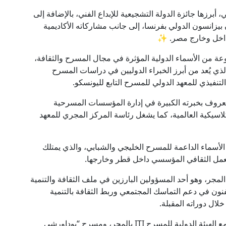
رزها جائزة الدولة التشجيعية للإبداع الفني، بالإضافة إلى
نسون الدولي بفرنسا، إلى جانب مشاركاته الأكاديمية
ة داخل وخارج مصر. ✨
عة من الأسماء الدولية المؤثرة في مجال المسرح والثقافة،
ذي يُعد من أبرز الخبراء الدوليين في دراسات المسرح
نفيذي للمعهد الدولي للمسرح التابع لليونسكو.
معروف بخبرته الكبيرة في إدارة المؤسسات المسرحية
كلاسيكية العالمية، كما يشغل رئاسة المركز المجري للمعهد
 الأسماء الداعمة للمسرح الخليجي والشبابي، والذي يمتلك
والعمل الثقافي المؤسسي داخل قطر وخارجها.
ر، وهو أحد المسؤولين البارزين في ملف الثقافة والتنمية
فنون في دعم التماسك المجتمعي وربط الثقافة بالتنمية
ال دوراته المقبلة.
ويأتي إطلاق مهرجان SITFY Hungary بالتعاون مع الهيئة الدولية للمسرح ITI بالمجر، ومسرح “بوداورشي