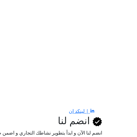
| لينكد ان
انضم لنا
انضم لنا اﻵن و ابدأ بتطوير نشاطك التجاري و اضم