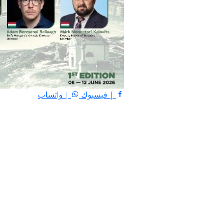
| فيسبوك
| واتساب