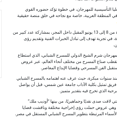
عليا التأسيسية للمهرجان، في خطوة تؤكد حضوره القوي
في المنطقة العربية، خاصة مع نجاحه في خلق منصة حقيقية
ومن المقرر إقامة فعاليات المهرجان خلال الفترة من 8 إلى 13 يونيو المقبل داخل المجر، بمشاركة عدد كبير من
، في تجربة تهدف إلى تبادل الخبرات الفنية وتقديم رؤى
.
SITFY Hung امتدادًا دوليًا لمهرجان شرم الشيخ الدولي للمسرح الشبابي، الذي استطاع
ستقطب صناع المسرح من مختلف أنحاء العالم، عبر عروض
بل الفن المسرحي وقضايا الإبداع المعاصر.
نذ سنوات مبكرة، حيث عرف عنه اهتمامه بالمسرح الشبابي
فريق تمثيل بكلية الآداب جامعة عين شمس، قبل أن يواصل
رحية الذي تخرج فيه بتقدير متميز.
ي لاقت صدى نقديًا وجماهيريًا، من بينها “أوديب ملك”
ه”، وهي عروض حملت رؤى إخراجية مختلفة وناقشت قضايا
 الأسماء المرتبطة بتطوير المسرح الشبابي المستقل في مصر.