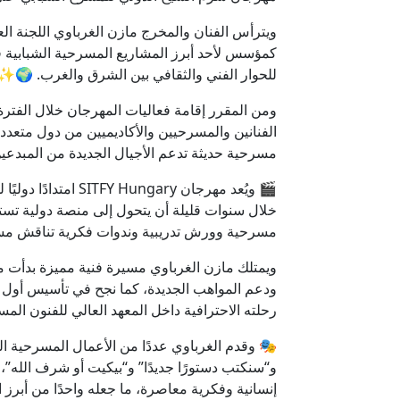
ويترأس الفنان والمخرج
مازن الغرباوي
اللجنة ال
كمؤسس لأحد أبرز المشاريع المسرحية الشبابية 
للحوار الفني والثقافي بين الشرق والغرب. 🌍✨
الفنانين والمسرحيين والأكاديميين من دول متعددة
مسرحية حديثة تدعم الأجيال الجديدة من المبدعين
🎬 ويُعد مهرجان ary
خلال سنوات قليلة أن يتحول إلى منصة دولية ت
مسرحية وورش تدريبية وندوات فكرية تناقش مستق
ويمتلك
مازن الغرباوي
مسيرة فنية مميزة بدأت م
ودعم المواهب الجديدة، كما نجح في تأسيس أول 
رحلته الاحترافية داخل المعهد العالي للفنون المس
🎭 وقدم الغرباوي عددًا من الأعمال المسرحية الت
و“سنكتب دستورًا جديدًا” و“بيكيت أو شرف الل
إنسانية وفكرية معاصرة، ما جعله واحدًا من أبرز