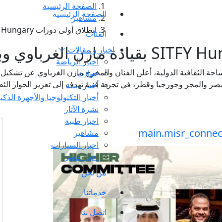
الصفحة الرئيسية
الصفحة الرئيسية
مشاهير
انطلاق أولى دورات SITFY Hungary بقيادة مازن الغرباوي وبمشاركة دولية واسعة
الفئات
اخبار و مقالات
أخبار الرياضة
حوادث
ر والمجر وجورجيا وقطر، في تجربة فنية تهدف إلى تعزيز الحوار الثق
أخبار دينية
أخبار التكنولوجيا والأجهزة الذكي
نشرة الآثار
اخبار طبية
مشاهير
اخبار السيارات
اخبار مصر
من نحن
خدماتنا
اتصل بنا