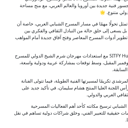
جسور فنية جديدة بين أوروبا والعالم العربي، مع منح مساحة
دولي متنوع. 🌟
مثل تحولًا مهمًا في مسار المسرح الشبابي العربي، خاصة أن
ل يسعى إلى خلق حالة من التبادل الثقافي والفكري بين
تطوير أدوات المسرح المعاصر وفتح آفاق جديدة أمام المواهب
🎬 وتتزامن التحضيرات الخاصة بمهرجان SITFY Hungary مع استعدادات مهرجان شرم الشيخ الدولي للمسرح
وفمبر المقبل، وسط توقعات بمشاركة عربية ودولية واسعة،
السابقة.
لمرشدي
تكريمًا لمسيرتها الفنية الطويلة، فيما تتولى الفنانة
س اللجنة العليا المنتج
هشام سليمان
، في تأكيد جديد على
ثقافي العربي والدولي.
شبابي ترسيخ مكانته كأحد أهم الفعاليات المسرحية
ت حقيقية للتعبير الفني، وخلق شراكات دولية تساهم في نقل
.