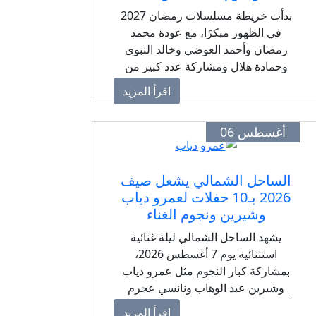
بدأت خريطة مسلسلات رمضان 2027
في الظهور مبكرًا، مع عودة محمد
رمضان وأحمد العوضي وخالد النبوي
وحمادة هلال ومشاركة عدد كبير من
النجوم في منافسة درامية قوية.
اقرأ المزيد
أغسطس 06
الساحل الشمالي يشعل صيف
2026 بـ10 حفلات لعمرو دياب
وشيرين ونجوم الغناء
يشهد الساحل الشمالي ليلة غنائية
استثنائية يوم 7 أغسطس 2026،
بمشاركة كبار النجوم مثل عمرو دياب
وشيرين عبد الوهاب ونانسي عجرم
وأنغام ومحمد حماقي في حفلات متنوعة.
اقرأ المزيد