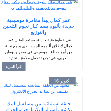
عمر كمال يبدأ مغامرة موسيقية
جديدة بألبوم يضم كبار نجوم التلحين
والتوزيع
في خطوة فنية جريئة، يستعد الفنان عمر
كمال لإطلاق ألبومه الجديد الذي يجمع نخبة
من أبرز صناع الموسيقى في مصر والوطن
العربي، في تجربة تحمل ملامح التجديد
والإبداع.
اقرأ المزيد
أكتوبر 16
حلقة استثنائية من مسلسل لينك
تكشف أسرار التكنولوجيا والخداع