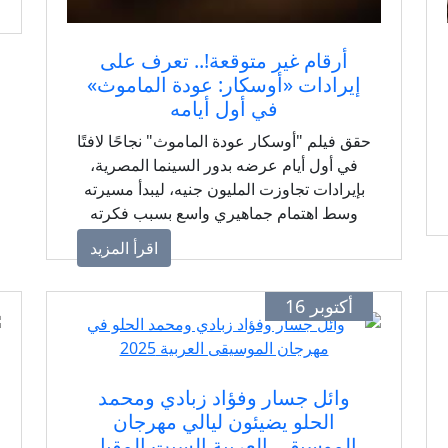
أرقام غير متوقعة!.. تعرف على
إيرادات «أوسكار: عودة الماموث»
في أول أيامه
حقق فيلم "أوسكار عودة الماموث" نجاحًا لافتًا
في أول أيام عرضه بدور السينما المصرية،
بإيرادات تجاوزت المليون جنيه، ليبدأ مسيرته
وسط اهتمام جماهيري واسع بسبب فكرته
المختلفة.
اقرأ المزيد
أكتوبر 16
وائل جسار وفؤاد زبادي ومحمد
الحلو يضيئون ليالي مهرجان
الموسيقى العربية السبت المقبل