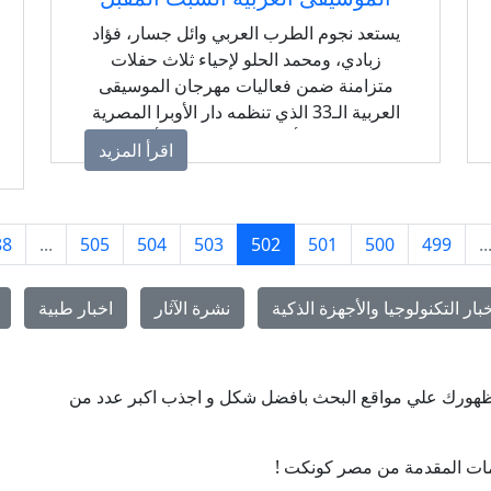
يستعد نجوم الطرب العربي وائل جسار، فؤاد
زبادي، ومحمد الحلو لإحياء ثلاث حفلات
متزامنة ضمن فعاليات مهرجان الموسيقى
العربية الـ33 الذي تنظمه دار الأوبرا المصرية
يوم السبت 18 أكتوبر 2025، وسط أجواء فنية
اقرأ المزيد
مبهرة تجمع عبق الماضي بروح الحاضر.
88
...
505
504
503
502
501
500
499
..
بار التكنولوجيا والأجهزة الذكية
نشرة الآثار
اخبار طبية
ن ظهورك علي مواقع البحث بافضل شكل و اجذب اكبر عدد من
ات المقدمة من مصر كونكت !