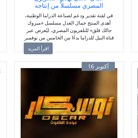
المصري مسلسلاً من إنتاجه
في لفتة تقدير ودعم لصناعة الدراما الوطنية،
أهدى المنتج جمال العدل مسلسل «مبروك
جالك قلق» للتلفزيون المصري، ليُعرض عبر
قناة النيل للدراما بدءًا من الخامس من نوفمبر
المقبل.
اقرأ المزيد
أكتوبر 16