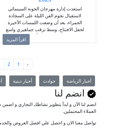
استعدت إدارة مهرجان الجونة السينمائي
لاستقبال نجوم الفن الليلة على السجادة
الحمراء، بعد أن وضعت اللمسات الأخيرة
لحفل الافتتاح، وسط ترقب جماهيري واسع
لانطلاق الدورة الجديدة بأجواء من الإبداع
اقرأ المزيد
والنجومية.
.
2
1
‹
أخبار الرياضة
حوادث
أخبار دينية
أخ
انضم لنا
انضم لنا اﻵن و ابدأ بتطوير نشاطك التجاري و اضم
العملاء المحتملين.
تواصل معنا الان و احصل علي افضل العروض والخدم