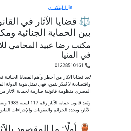
| لينكد ان
⚖️ قضايا الآثار في الق
بين الحماية الجنائية ومك
مكتب رضا عبيد المحامي للا
في المنيا
📞 01228510161
تُعد قضايا الآثار من أخطر وأهم القضايا الجنائية ف
واقتصادية لا تُقدّر بثمن، فهي تمثل هوية الدولة 
المصري منظومة قانونية صارمة لحماية الآثار من ا
ويُعد ق
الآثار، ويحدد الجرائم والعقوبات والإجراءات القانوني
🏺 أولًا: ما المقصود بالآ