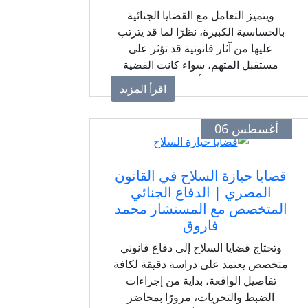
ويتميز التعامل مع القضايا الجنائية
بالحساسية الكبيرة، نظرًا لما قد يترتب
عليها من آثار قانونية قد تؤثر على
مستقبل المتهم، سواء كانت القضية
تتعلق بجنحة بسيطة أو جناية من الجنايات
اقرأ المزيد
الكبرى. لذلك فإن وجود محامٍ متخصص
لديه خبرة في الترافع أمام المحاكم
أغسطس 06
الجنائية بكافة درجاتها يعد أمرًا أساسيًا
لضمان الدفاع القانوني السليم.
قضايا حيازة السلاح في القانون
المصري | الدفاع الجنائي
المتخصص مع المستشار محمد
فاروق
وتحتاج قضايا السلاح إلى دفاع قانوني
متخصص يعتمد على دراسة دقيقة لكافة
تفاصيل الواقعة، بداية من إجراءات
الضبط والتحريات، مرورًا بمحاضر