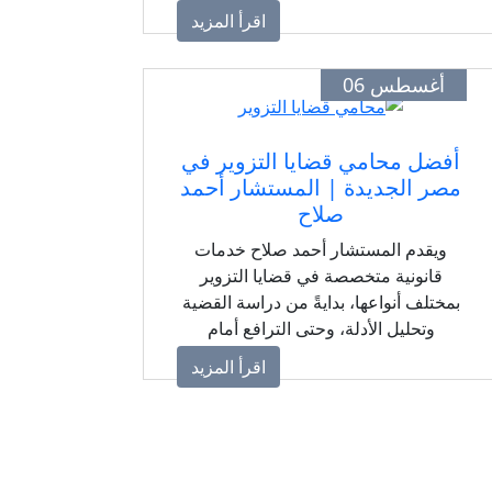
الشرطة والتحقيقات أمام النيابة العامة،
اقرأ المزيد
وصولًا إلى مرحلة المحاكمة. فكل إجراء
في القضية قد يكون له تأثير مباشر على
أغسطس 06
موقف المتهم القانوني، مما يجعل
الاستعانة بمحامٍ جنائي لديه خبرة في هذا
النوع من القضايا خطوة أساسية للحفاظ
أفضل محامي قضايا التزوير في
على الحقوق القانونية.
مصر الجديدة | المستشار أحمد
صلاح
ويقدم المستشار أحمد صلاح خدمات
قانونية متخصصة في قضايا التزوير
بمختلف أنواعها، بدايةً من دراسة القضية
وتحليل الأدلة، وحتى الترافع أمام
المحاكم المختصة، مع الحرص على
اقرأ المزيد
حماية حقوق الموكل وتقديم أفضل
الحلول القانونية وفقًا لأحكام القانون
المصري.