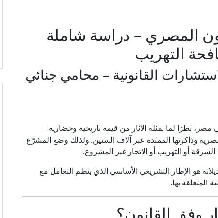
انون المصري – دراسة شاملة
افحة التهريب
ستشارات القانونية – محامي جنائي
ي مصر، نظرًا لما تمثله الآثار من قيمة تاريخية وحضارية
المصرية وذاكرتها الممتدة عبر آلاف السنين. ولذلك وضع المشرّع
لسرقة أو التهريب أو الاتجار غير المشروع.
انون حماية الآثار رقم 117 لسنة 1983 وتعديلاته هو الإطار التشريعي الأساسي الذي ينظم التعامل مع
ة المتعلقة بها.
ثار وفق القانون؟