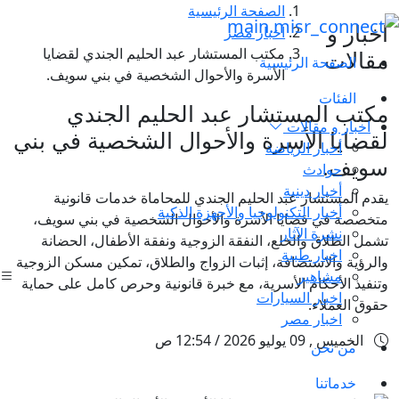
الصفحة الرئيسية
اخبار و
اخبار مصر
مكتب المستشار عبد الحليم الجندي لقضايا
مقالات
الصفحة الرئيسية
الأسرة والأحوال الشخصية في بني سويف.
الفئات
مكتب المستشار عبد الحليم الجندي
اخبار و مقالات
لقضايا الأسرة والأحوال الشخصية في بني
أخبار الرياضة
سويف.
حوادث
أخبار دينية
يقدم المستشار عبد الحليم الجندي للمحاماة خدمات قانونية
أخبار التكنولوجيا والأجهزة الذكية
متخصصة في قضايا الأسرة والأحوال الشخصية في بني سويف،
نشرة الآثار
تشمل الطلاق والخلع، النفقة الزوجية ونفقة الأطفال، الحضانة
اخبار طبية
والرؤية والاستضافة، إثبات الزواج والطلاق، تمكين مسكن الزوجية
مشاهير
وتنفيذ الأحكام الأسرية، مع خبرة قانونية وحرص كامل على حماية
اخبار السيارات
حقوق العملاء.
اخبار مصر
الخميس , 09 يوليو 2026 / 12:54 ص
من نحن
خدماتنا