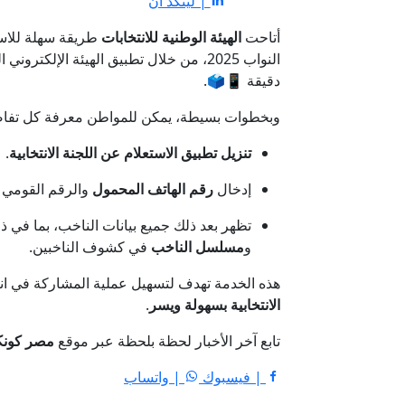
| لينكد ان
أتاحت
الهيئة الوطنية للانتخابات
طريقة سهلة للاس
النواب 2025، من خلال تطبيق الهيئة الإلكتروني الذي يمكن تنزيله على هواتف
دقيقة 📱🗳️.
وبخطوات بسيطة، يمكن للمواطن معرفة كل تفاصيل 
تنزيل تطبيق الاستعلام عن اللجنة الانتخابية
.
إدخال
رقم الهاتف المحمول
والرقم القومي المكو
تظهر بعد ذلك جميع بيانات الناخب، بما في 
و
مسلسل الناخب
في كشوف الناخبين.
هذه الخدمة تهدف لتسهيل عملية المشاركة في 
الانتخابية بسهولة ويسر
.
تابع آخر الأخبار لحظة بلحظة عبر موقع
مصر كون
| فيسبوك
| واتساب