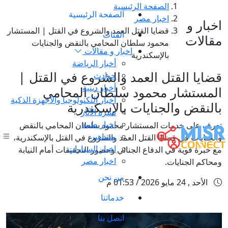
الصفحة الرئيسية
الصفحة الرئيسية
اخبار مصر
اخبار و
قضايا القتل العمد والشروع في القتل | المستشار
الفئات
مقالات
محمود سلطان المحامي بالنقض والجنايات
اخبار و مقالات
بالإسكندرية
أخبار الرياضة
قضايا القتل العمد والشروع في القتل |
حوادث
أخبار دينية
المستشار محمود سلطان المحامي
أخبار التكنولوجيا والأجهزة الذكية
بالنقض والجنايات بالإسكندرية
نشرة الآثار
اخبار طبية
تعرف على خدمات المستشار محمود سلطان المحامي بالنقض
مشاهير
والجنايات في قضايا القتل العمد والشروع في القتل بالإسكندرية،
اخبار السيارات
مع خبرة قوية في الدفاع الجنائي وحضور التحقيقات أمام النيابة
اخبار مصر
ومحاكم الجنايات.
من نحن
الأحد , 24 مايو 2026 / 01:53 م
خدماتنا
اتصل بنا