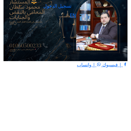
تسجيل الدخول
EN
| فيسبوك
| واتساب