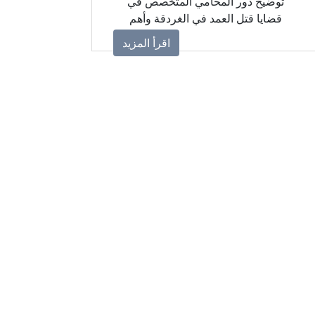
توضيح دور المحامي المتخصص في
قضايا قتل العمد في الغردقة وأهم
الدفوع القانونية التي يمكن بحثها وفقًا
اقرأ المزيد
لظروف كل قضية.