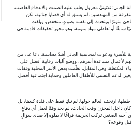
الجاني: ثلاثينيٌّ معزول يغلب عليه الصمت والاندفاع الغاضب،
فرقة من المهندسين. لم يسبق له أي قضايا جنائية، لكن
فاجئ متوترًا ويتحدث إلى نفسه بصوتٍ منخفض. ويلفت
يًا سابقًا أو تعاطي مواد منومة، وهو محور تحقيقات قادمة في
 للأسرة ودعوات لمحاسبة الجاني أشدّ محاسبة. دعا عدد من
يتهم لأعمال مساعدة أسرهم، ووضع آليات رقابية أفضل على
اء المكتظة. وفي المقابل، نظّمت بعض الأسر المحلية وقفات
فير الدعم النفسي للأطفال العاملين وحماية اجتماعية أفضل
لها، ارتجف العالم حولها. لم تبكِ فقط على فلذة كبدها، بل
ان داخل المخزن وقت الحادث، لم يجد وقتًا لعمل أي دفاعٍ
خيه الصغير. تركت الجريمة فراغًا لا يملؤه إلا صدى سؤالٍ
 قبل وقوعه؟