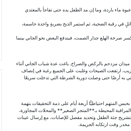
بوة ماء باردة، وما إن مد الطفل يده حتى تفاجأ بالمعتدي
تلٍ في رقبة الضحية، ثم استمر الذبح بضربةٍ واحدة حاسمة،
 تكسر صرخة الهلع جدار الصمت، فيندفع البعض نحو الجاني بينما
 ميدان مزدحم بالركض والصراخ. باغت عدة شباب الجاني أثناء
 قريب. ارتفعت الصيحات وغلبت على الجميع رغبة في إنصاف
لقي به أرضًا حتى وصلت دورية الشرطة التي تدخلت سريعًا
بحبس المتهم احتياطيًّا أربعة أيام على ذمة التحقيقات بتهمة
لمراقبة المحيطة بـ**المتجر الصغير** والمحلات المجاورة،
تشريح جثة الطفل وتحديد مفصل للإصابات، مع إرسال عينات
 مخدر وقت ارتكابه الجريمة.