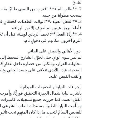
عاديّ.
2. **طلب الماء**: اقترب من الصبي طالبًا منه ع
يسحب مطواة من جيبه.
3. **الفعل العنيف**: توالت الطعنات كخفقانٍ قا
فأطفأ بريق عينين لم تعرف إلا نور البراءة.
4. **ردّة الفعل**: تجمد الزبائن لوهلة، قبل أن
التزم آخرون مكانهم في ذهولٍ تام.
دور الأهالي والقبض على الجاني
لم تمر سوى ثوانٍ حتى تحوّل الشارع المحيط إلى
محاولته الفرار، وتمكنوا من حصاره داخل عقارٍ
الضحية، فإذا بالأيدي تتلاقى على جسد الجاني وت
وألقت القبض عليه.
إجراءات النيابة والتحقيقات الميدانية
باشرت نيابة شمال الجيزة التحقيق فوريًّا، وأمرت 
القتل العمد. كما حرزت جميع تسجيلات كاميرات ا
وسلّمت النيابة الطبية مستندات الطب الشرعي ل
للفحص السامّ لتحديد ما إذا كان المتهم تحت تأثير