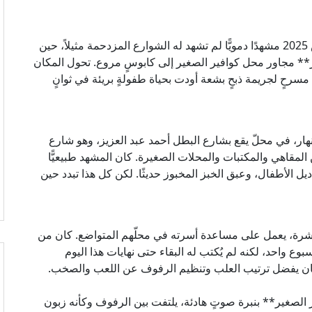
شهد حيّ المهندسين مساء الخامس من أغسطس 2025 مشهدًا دمويًّا لم تشهد له الشوارع المزدحمة مثيلاً، حين
ر** مجاور محل كوافير الصغير إلى كابوسٍ مروع. تحول المكان
 مسرحٍ لجريمة ذبحٍ بشعة أودت بحياة طفولةٍ بريئة في ثوانٍ
ر، في محلّ يقع بشارع البطل أحمد عبد العزيز، وهو شارع
المقاهي والمكتبات والمحلات الصغيرة. كان المشهد طبيعيًّا
 الأطفال، وعبق الخبز المخبوز حديثًا. لكن كل هذا تبدد حين
عشرة، يعمل على مساعدة أسرته في محلّهم المتواضع. كان من
ع واحد، لكنه لم يُكتب له البقاء حتى نهايات هذا اليوم
كان يفضل ترتيب العلب وتنظيم الرفوف عن اللعب والصخب.
ر الصغير** بنبرة صوتٍ هادئة، يلتفت بين الرفوف وكأنه زبون