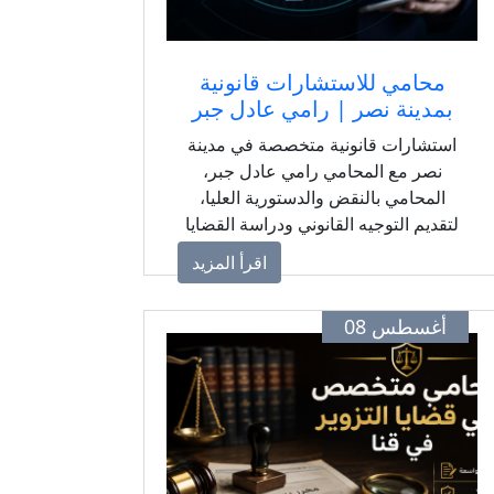
محامي للاستشارات قانونية
بمدينة نصر | رامي عادل جبر
استشارات قانونية متخصصة في مدينة
نصر مع المحامي رامي عادل جبر،
المحامي بالنقض والدستورية العليا،
لتقديم التوجيه القانوني ودراسة القضايا
والعقود والمنازعات وفق رؤية قانونية
اقرأ المزيد
عملية ومنهجية واضحة.
أغسطس 08