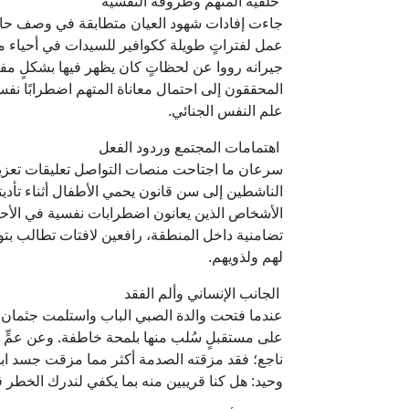
خلفية المتهم وظروفه النفسية
جاءت إفادات شهود العيان متطابقة في وصف حالة 
عمل لفتراتٍ طويلة ككوافير للسيدات في أحياء مت
جيرانه رووا عن لحظاتٍ كان يظهر فيها بشكلٍ م
المحققون إلى احتمال معاناة المتهم اضطرابًا نفس
علم النفس الجنائي.
اهتمامات المجتمع وردود الفعل
سرعان ما اجتاحت منصات التواصل تعليقات تعزية
الناشطين إلى سن قانون يحمي الأطفال أثناء تأد
الأشخاص الذين يعانون اضطرابات نفسية في الأحي
تضامنية داخل المنطقة، رافعين لافتات تطالب بتو
لهم ولذويهم.
الجانب الإنساني وألم الفقد
عندما فتحت والدة الصبي الباب واستلمت جثمان طف
على مستقبلٍ سُلب منها بلمحة خاطفة. وعن عمٍّ ك
ناجع؛ فقد مزقته الصدمة أكثر مما مزقت جسد ابن أ
وحيد: هل كنا قريبين منه بما يكفي لندرك الخطر