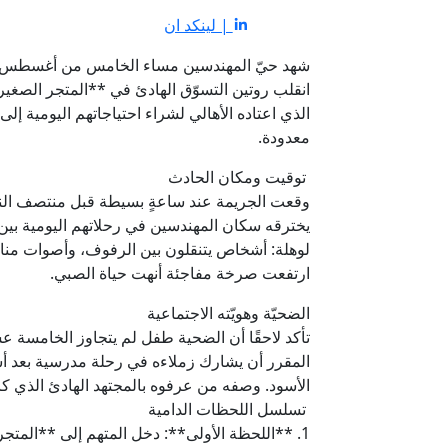
| لينكد ان
انقلب روتين التسوّق الهادئ في **المتجر الصغي
الذي اعتاده الأهالي لشراء احتياجاتهم اليومية إلى
معدودة.
توقيت ومكان الحادث
وقعت الجريمة عند ساعةٍ بسيطة قبل منتصف النها
يخترقه سكان المهندسين في رحلاتهم اليومية بين 
لوهلة: أشخاص يتنقلون بين الرفوف، وأصوات مناديل
ارتفعت صرخة مفاجئة أنهت حياة الصبي.
الضحيّة وهويّته الاجتماعية
تأكد لاحقًا أن الضحية طفل لم يتجاوز الخامسة 
المقرر أن يشارك زملاءه في رحلة مدرسية بعد أسبو
الأسود. وصفه من عرفوه بالمجتهد الهادئ الذي 
تسلسل اللحظات الدامية
1. **اللحظة الأولى**: دخل المتهم إلى **المتج