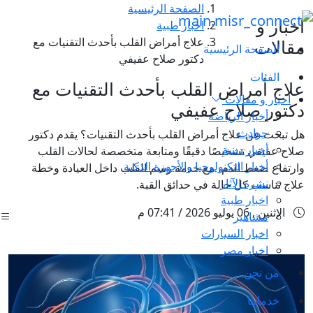
الصفحة الرئيسية
اخبار و
اخبار طبية
علاج أمراض القلب بأحدث التقنيات مع
مقالات
الصفحة الرئيسية
دكتور صلاح عفيفي
الفئات
علاج أمراض القلب بأحدث التقنيات مع
اخبار و مقالات
دكتور صلاح عفيفي
أخبار الرياضة
حوادث
هل تبحث عن علاج أمراض القلب بأحدث التقنيات؟ يقدم دكتور
أخبار دينية
صلاح عفيفي تشخيصًا دقيقًا ومتابعة متخصصة لحالات القلب
أخبار التكنولوجيا والأجهزة الذكية
وارتفاع ضغط الدم، مع خدمة رسم القلب داخل العيادة وخطة
نشرة الآثار
علاج تناسب كل حالة في حدائق القبة.
اخبار طبية
الإثنين , 06 يوليو 2026 / 07:41 م
مشاهير
اخبار السيارات
اخبار مصر
من نحن
خدماتنا