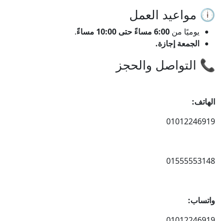
🕕 مواعيد العمل
يوميًا من
6:00 مساءً حتى 10:00 مساءً
.
الجمعة إجازة.
📞 التواصل والحجز
الهاتف:
01012246919
01555553148
واتساب:
01012246919