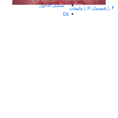
تسجيل الدخول
| فيسبوك
| واتساب
EN