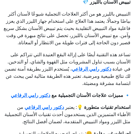
تبييض الأسنان بالليزر
💎
التبييض بالليزر هو من أكثر العلاجات التجملية شيوعًا لأسنان أكثر
بياضًا وجمالًا. يعتمد هذا العلاج على استخدام جهاز الليزر الذي يعزز
فاعلية مواد التبييض التقليدية بحيث يتم تبييض الأسنان بشكل سريع
وآمن. مع تبييض الأسنان بالليزر، تحصل على نتائج مبهرة في وقت
قصير دون الحاجة إلى فترات طويلة من الانتظار أو المعاناة.
تساعد هذه التقنية أيضًا على إزالة البقع العنيدة التي تتراكم على
الأسنان بسبب تناول المشروبات مثل القهوة والشاي، أو التدخين.
في عيادة
دكتور رامي الرفاعي
، يُستخدم الليزر بطريقة آمنة تضمن
لك نتائج طبيعية ومرضية. تعتبر هذه الطريقة مثالية لمن يبحث عن
ابتسامة مشرقة ومضيئة.
🔹
مميزات علاجات الأسنان التجميلية مع
دكتور رامي الرفاعي
استخدام تقنيات متطورة
💡: يعتبر
دكتور رامي الرفاعي
من
الأطباء المتميزين الذين يستخدمون أحدث تقنيات الأسنان التجميلية
مثل الليزر ومواد التبييض المتقدمة، لضمان أفضل النتائج.
إجراءات غير مؤلمة
😊: يتم إجراء جميع العلاجات التجميلية