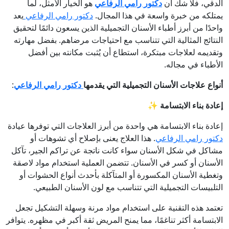
الدقي، فلا شك أن
دكتور رامي الرفاعي
هو الخيار الأمثل، لما
يمتلكه من خبرة واسعة في هذا المجال.
دكتور رامي الرفاعي
يعد
واحدًا من أبرز أطباء الأسنان التجميلية الذين يسعون دائمًا لتحقيق
النتائج المثالية التي تتناسب مع احتياجات مرضاهم. بفضل مهارته
وتقديمه لعلاجات مبتكرة، استطاع أن يُثبت مكانته بين أفضل
الأطباء في مجاله.
أنواع علاجات الأسنان التجميلية التي يقدمها
دكتور رامي الرفاعي
:
إعادة بناء الابتسامة
✨
إعادة بناء الابتسامة هي واحدة من أبرز العلاجات التي توفرها عيادة
دكتور رامي الرفاعي
. هذا العلاج يعنى بإصلاح أي تشوهات أو
مشاكل في شكل الأسنان سواء كانت ناتجة عن تراكم الجير، تآكل
الأسنان أو كسر في الأسنان. تتضمن العملية استخدام مواد لاصقة
وتغطية الأسنان المكسورة أو المتآكلة بأحدث أنواع الحشوات أو
التلبيسات التجميلية التي تتناسب مع لون الأسنان الطبيعي.
تعتمد هذه التقنية على استخدام مواد مرنة وسهلة التشكيل تجعل
الابتسامة أكثر تناغمًا، مما يمنح المريض ثقة أكبر في مظهره. يتوافر