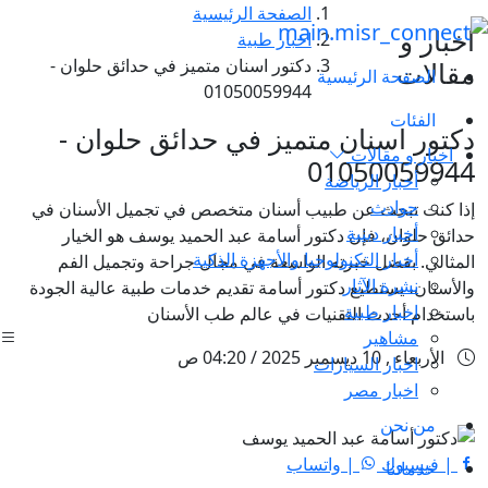
الصفحة الرئيسية
اخبار و
اخبار طبية
دكتور اسنان متميز في حدائق حلوان -
مقالات
الصفحة الرئيسية
01050059944
الفئات
دكتور اسنان متميز في حدائق حلوان -
اخبار و مقالات
01050059944
أخبار الرياضة
حوادث
إذا كنت تبحث عن طبيب أسنان متخصص في تجميل الأسنان في
أخبار دينية
حدائق حلوان، فإن دكتور أسامة عبد الحميد يوسف هو الخيار
أخبار التكنولوجيا والأجهزة الذكية
المثالي. بفضل خبرته الواسعة في مجال جراحة وتجميل الفم
نشرة الآثار
والأسنان، يستطيع دكتور أسامة تقديم خدمات طبية عالية الجودة
اخبار طبية
باستخدام أحدث التقنيات في عالم طب الأسنان
مشاهير
الأربعاء , 10 ديسمبر 2025 / 04:20 ص
اخبار السيارات
اخبار مصر
من نحن
| فيسبوك
| واتساب
خدماتنا