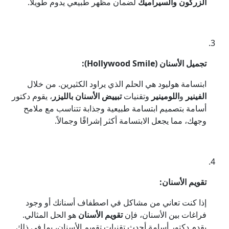
الزركون والسيراميك
لضمان مظهر طبيعي يدوم طويلاً.
تجميل الأسنان (Hollywood Smile):
ابتسامة هوليود هي الحلم الذي يراود الكثيرين. من خلال
الفينير
و
اللومينير
وتقنيات
تبييض الأسنان بالليزر
، يقوم دكتور
أسامة بتصميم ابتسامة طبيعية وجذابة تتناسب مع ملامح
وجهك، مما يجعل الابتسامة أكثر إشراقًا وجمالاً.
تقويم الأسنان:
إذا كنت تعاني من مشاكل في اصطفاف أسنانك أو وجود
فراغات بين الأسنان، فإن
تقويم الأسنان
هو الحل المثالي.
يقدم دكتور أسامة أحدث تقنيات تقويم الأسنان، بما في ذلك