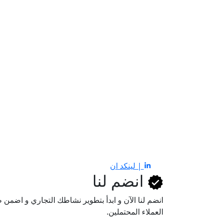
| لينكد ان
انضم لنا
انضم لنا اﻵن و ابدأ بتطوير نشاطك التجاري و اضم
العملاء المحتملين.