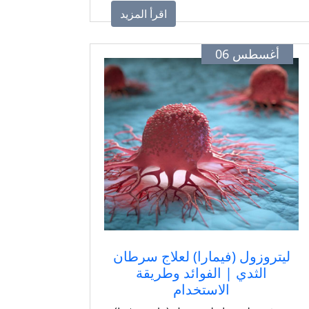
الجديدة، وخطة غذائية تناسب حالتك
اقرأ المزيد
الصحية.
أغسطس 06
ليتروزول (فيمارا) لعلاج سرطان
الثدي | الفوائد وطريقة
الاستخدام