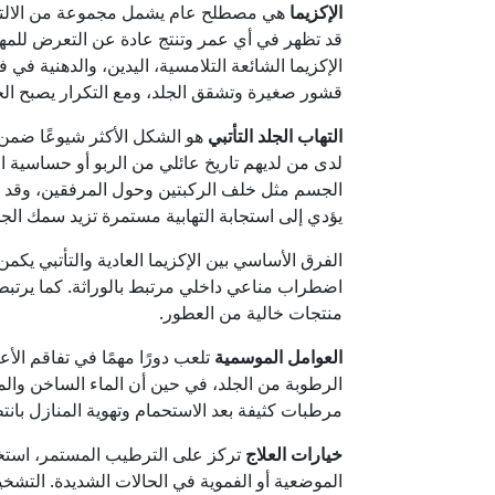
الإكزيما
هي مصطلح عام يشمل مجموعة من الالتهابا
قد تظهر في أي عمر وتنتج عادة عن التعرض للمهيجا
الإكزيما الشائعة التلامسية، اليدين، والدهنية 
قشور صغيرة وتشقق الجلد، ومع التكرار يصبح الج
التهاب الجلد التأتبي
هو الشكل الأكثر شيوعًا ضمن الأ
لدى من لديهم تاريخ عائلي من الربو أو حساسية الأ
الجسم مثل خلف الركبتين وحول المرفقين، وقد يم
يؤدي إلى استجابة التهابية مستمرة تزيد سمك الج
الفرق الأساسي بين الإكزيما العادية والتأتبي يكمن 
اضطراب مناعي داخلي مرتبط بالوراثة. كما يرتبط
منتجات خالية من العطور.
العوامل الموسمية
تلعب دورًا مهمًا في تفاقم الأ
الرطوبة من الجلد، في حين أن الماء الساخن والم
مرطبات كثيفة بعد الاستحمام وتهوية المنازل بانت
خيارات العلاج
تركز على الترطيب المستمر، استخدام
الموضعية أو الفموية في الحالات الشديدة. التشخيص