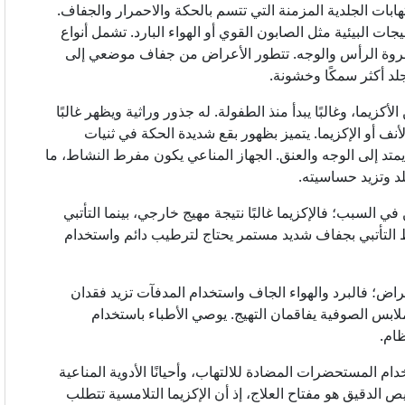
ت الجلدية المزمنة التي تتسم بالحكة والاحمرار والجفاف.
ت البيئية مثل الصابون القوي أو الهواء البارد. تشمل أنواع
في فروة الرأس والوجه. تتطور الأعراض من جفاف موضعي إلى
لد أكثر سمكًا وخشونة.
كزيما، وغالبًا يبدأ منذ الطفولة. له جذور وراثية ويظهر غالبًا
نف أو الإكزيما. يتميز بظهور بقع شديدة الحكة في ثنيات
تد إلى الوجه والعنق. الجهاز المناعي يكون مفرط النشاط، ما
لد وتزيد حساسيته.
في السبب؛ فالإكزيما غالبًا نتيجة مهيج خارجي، بينما التأتبي
 التأتبي بجفاف شديد مستمر يحتاج لترطيب دائم واستخدام
عراض؛ فالبرد والهواء الجاف واستخدام المدفآت تزيد فقدان
لابس الصوفية يفاقمان التهيج. يوصي الأطباء باستخدام
ظام.
 المستحضرات المضادة للالتهاب، وأحيانًا الأدوية المناعية
 الدقيق هو مفتاح العلاج، إذ أن الإكزيما التلامسية تتطلب