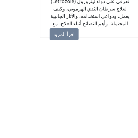
تعرفي على دواء ليتروزول (Letrozole)
لعلاج سرطان الثدي الهرموني، وكيف
يعمل، ودواعي استخدامه، والآثار الجانبية
المحتملة، وأهم النصائح أثناء العلاج، مع
إمكانية الاستفسار عن سعر وتوافر الدواء
اقرأ المزيد
الأصلي من مجموعة توفير الأدوية الحيوية
والرعاية المتكاملة.