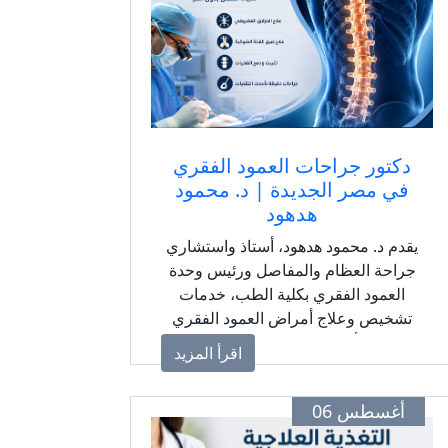
دكتور جراحات العمود الفقري
في مصر الجديدة | د. محمود
هدهود
يقدم د. محمود هدهود، أستاذ واستشاري
جراحة العظام والمفاصل ورئيس وحدة
العمود الفقري بكلية الطب، خدمات
تشخيص وعلاج أمراض العمود الفقري
باستخدام أحدث التقنيات الطبية. إذا كنت
اقرأ المزيد
تبحث عن دكتور جراحات العمود الفقري
في مصر الجديدة لعلاج الانزلاق
أغسطس 06
الغضروفي، ضيق القناة الشوكية أو
الحالات الدقيقة، احجز موعدك الآن