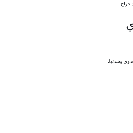
 خراج.
ي
عدوى وشدتها.