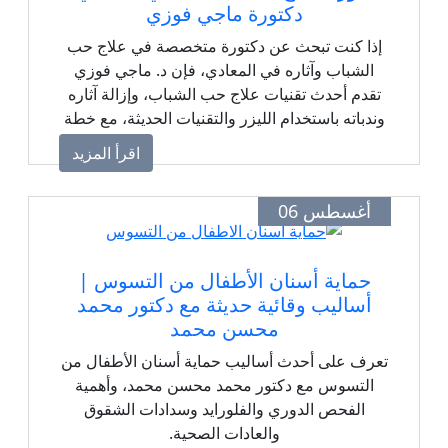
دكتورة ماجي فوزي
إذا كنت تبحث عن دكتورة متخصصة في علاج حب
الشباب وآثاره في المعادي، فإن د. ماجي فوزي
تقدم أحدث تقنيات علاج حب الشباب، وإزالة آثاره
وندباته باستخدام الليزر والتقنيات الحديثة، مع خطة
علاجية مخصصة لكل مريض بعد تحليل البشرة
اقرأ المزيد
بجهاز Skin Analysis للحصول على أفضل النتائج
بأعلى معايير الجودة والأمان.
أغسطس 06
حماية أسنان الأطفال من التسوس |
أساليب وقائية حديثة مع دكتور محمد
محسن محمد
تعرف على أحدث أساليب حماية أسنان الأطفال من
التسوس مع دكتور محمد محسن محمد، وأهمية
الفحص الدوري والفلورايد وسدادات الشقوق
والعادات الصحية.