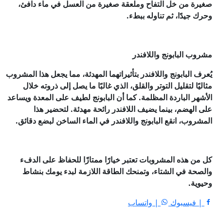
صغيرة من خل التفاح وملعقة صغيرة من العسل في ماء دافئ،
وحرك جيدًا، ثم تناوله ببطء.
مشروب البابونج واللافندر
يُعرف البابونج واللافندر بتأثيراتهما المهدئة، مما يجعل هذا المشروب
مثاليًا لتقليل التوتر والقلق، الذي غالبًا ما يصل إلى ذروته خلال
الأشهر الباردة المظلمة. كما أن البابونج لطيف على المعدة ويساعد
على الهضم، بينما يضيف اللافندر رائحة مهدئة. لتحضير هذا
المشروب، انقع البابونج واللافندر في الماء الساخن لبضع دقائق.
كل من هذه المشروبات تعتبر خيارًا ممتازًا للحفاظ على الدفء
والصحة في الشتاء، وتمنحك الطاقة اللازمة لبدء يومك بنشاط
وحيوية.
| فيسبوك
| واتساب