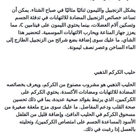
يشكل الزنجبيل والليمون ثنائيًا مثاليًا في صباح الشتاء. يمكن أن
تساعد خصائص الزنجبيل المضادة للالتهابات في تدفئة الجسم
وتسكين آلام العضلات، بينما يحتوي الليمون على فيتامين C، مما
يعزز جهاز المناعة ويحارب الالتهابات الموسمية. لتحضير هذا
الشاي، ما عليك سوى إضافة بضع شرائح من الزنجبيل الطازج إلى
الماء الساخن وعصر نصف ليمونة.
حليب الكركم الذهبي
الحليب الذهبي هو مشروب مصنوع من الكركم، ويعرف بخصائصه
المضادة للالتهابات ومضادات الأكسدة. يحتوي الكركم على
الكركمين، الذي يرتبط بفوائد صحية عديدة، بما في ذلك تحسين
صحة القلب ودعم المفاصل. ما عليك سوى مزج ملعقة صغيرة من
مسحوق الكركم في الحليب الدافئ، وإضافة قليل من الفلفل
الأسود (لمساعدة الجسم على امتصاص الكركمين)، وتحليته
بالعسل إذا رغبت في ذلك.