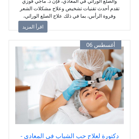
والصلع الوراثي في المعادي، فإن د. ماجي فوزي
تقدم أحدث تقنيات تشخيص وعلاج مشكلات الشعر
وفروة الرأس، بما في ذلك علاج الصلع الوراثي،
والثعلبة، وضعف بصيلات الشعر، باستخدام خطط
اقرأ المزيد
علاجية مخصصة وتقنيات حديثة مثل البلازما
والميزوثيرابي، لتحقيق أفضل النتائج واستعادة كثافة
أغسطس 06
الشعر بصورة طبيعية وآمنة.
دكتورة لعلاج حب الشباب في المعادي -