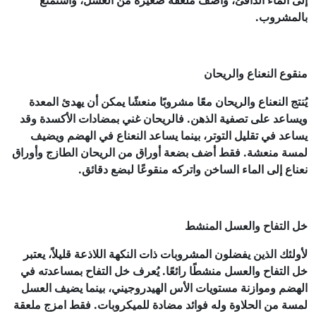
إلى الماء الدافئ، وأضف ملعقة صغيرة من العسل، واستمتع
بالمشروب.
منقوع النعناع والريحان
يُنتج النعناع والريحان معًا مشروبًا منعشًا يمكن أن يهدئ المعدة
ويساعد على تصفية الذهن. فالريحان غني بمضادات الأكسدة وقد
يساعد في تقليل التوتر، بينما يساعد النعناع في الهضم ويضيف
لمسة منعشة. فقط أضف بضعة أوراق من الريحان الطازج وأوراق
نعناع إلى الماء الساخن واتركه منقوعًا لبضع دقائق.
خل التفاح والعسل المنشط
لأولئك الذين يفضلون المشروبات ذات النكهة اللاذعة قليلاً، يعتبر
خل التفاح والعسل منشطًا رائعًا. يُعرف خل التفاح بمساعدته في
الهضم وموازنة مستويات الأس الهيدروجيني، بينما يضيف العسل
لمسة من الحلاوة وله فوائد مضادة للميكروبات. فقط امزج ملعقة