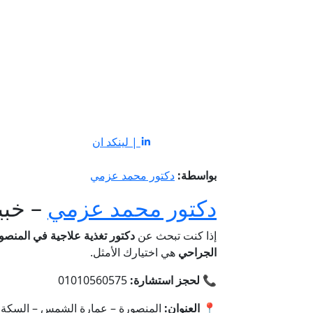
| لينكد ان
بواسطة:
دكتور محمد عزمي
دكتور محمد عزمي
– خبي
إذا كنت تبحث عن
دكتور تغذية علاجية في المنصو
الجراحي
هي اختيارك الأمثل.
📞
لحجز استشارة:
01010560575
📍
العنوان:
المنصورة – عمارة الشمس – السكة ا