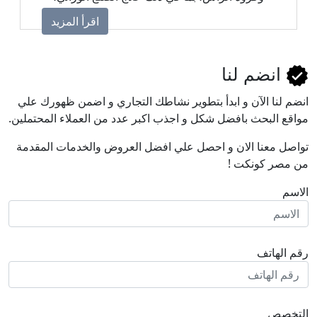
والثعلبة، وضعف بصيلات الشعر، باستخدام خطط
اقرأ المزيد
علاجية مخصصة وتقنيات حديثة مثل البلازما
والميزوثيرابي، لتحقيق أفضل النتائج واستعادة كثافة
الشعر بصورة طبيعية وآمنة.
انضم لنا
انضم لنا اﻵن و ابدأ بتطوير نشاطك التجاري و اضمن ظهورك علي
مواقع البحث بافضل شكل و اجذب اكبر عدد من العملاء المحتملين.
تواصل معنا الان و احصل علي افضل العروض والخدمات المقدمة
من مصر كونكت !
الاسم
رقم الهاتف
التخصص