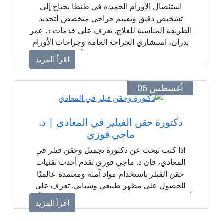
استئصال الأورام الحميدة في طنطا يحتاج إلى
تشخيص دقيق وتقييم جراحي متخصص لتحديد
الطريقة المناسبة للعلاج. تعرف على خدمات د. عمر
بدران، استشاري الجراحة العامة وجراحات الأورام
والمناظير، وخيارات استئصال الأورام الحميدة.
اقرأ المزيد
أغسطس 06
دكتورة حقن الفيلير في المعادي | د.
ماجي فوزي
إذا كنت تبحث عن دكتورة تجميل وحقن فيلر في
المعادي، فإن د. ماجي فوزي تقدم أحدث تقنيات
حقن الفيلر باستخدام مواد آمنة ومعتمدة عالميًا
للحصول على مظهر طبيعي وشبابي. تعرف على
أماكن حقن الفيلر، المميزات، النتائج المتوقعة، وأهم
اقرأ المزيد
التعليمات قبل وبعد الجلسة.