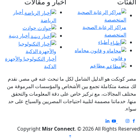
الفئات
اخبار و مقالات
أخبار
الرياضة
مراكز الرعاية الصحية
حوادث
المتخصصة
أخبار دينية
أطباء
محاماه
و قانون
أخبار التكنولوجيا والأجهزة
مطاعم
الذكية
مصر كونكت هو الدليل الشامل لكل ما تبحث عنه في مصر. نقدم
لك منصة متكاملة تجمع بين الأشخاص والمؤسسات المرموقة من
مختلف المجالات، مع تركيز خاص على دقة المعلومات والتحقق
منها. خدماتنا مصممة لتلبية احتياجات المصريين والسياح على حد
سواء.
Copyright
Misr Connect
. © 2026 All Rights Reserved