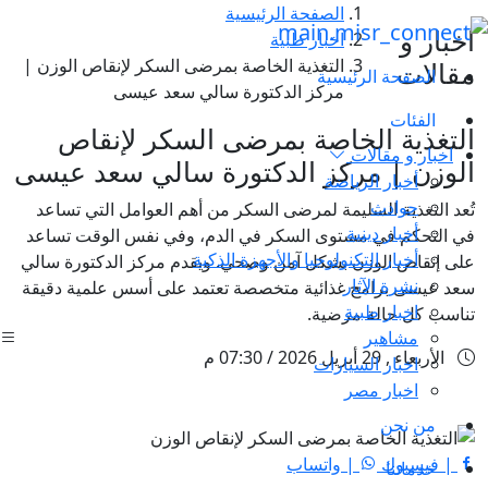
الصفحة الرئيسية
اخبار و
اخبار طبية
التغذية الخاصة بمرضى السكر لإنقاص الوزن |
مقالات
الصفحة الرئيسية
مركز الدكتورة سالي سعد عيسى
الفئات
التغذية الخاصة بمرضى السكر لإنقاص
اخبار و مقالات
الوزن | مركز الدكتورة سالي سعد عيسى
أخبار الرياضة
حوادث
تُعد التغذية السليمة لمرضى السكر من أهم العوامل التي تساعد
أخبار دينية
في التحكم في مستوى السكر في الدم، وفي نفس الوقت تساعد
أخبار التكنولوجيا والأجهزة الذكية
على إنقاص الوزن بشكل آمن وصحي. ويقدم مركز الدكتورة سالي
نشرة الآثار
سعد عيسى برامج غذائية متخصصة تعتمد على أسس علمية دقيقة
اخبار طبية
تناسب كل حالة مرضية.
مشاهير
الأربعاء , 29 أبريل 2026 / 07:30 م
اخبار السيارات
اخبار مصر
من نحن
| فيسبوك
| واتساب
خدماتنا