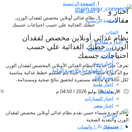
الصفحة الرئيسية
اخبار و
اخبار طبية
نظام غذائي أونلاين مخصص لفقدان الوزن..
مقالات
الصفحة الرئيسية
خطتك الغذائية علي حسب احتياجات جسمك
الفئات
نظام غذائي أونلاين مخصص لفقدان
اخبار و مقالات
الوزن.. خطتك الغذائية علي حسب
أخبار الرياضة
احتياجات جسمك
حوادث
أخبار دينية
تعرف على خدمة النظام الغذائي الأونلاين المخصص لفقدان الوزن
أخبار التكنولوجيا والأجهزة الذكية
مع الدكتورة شيماء حسن، حيث يتم تصميم خطط غذائية مناسبة
نشرة الآثار
لكل حالة مع متابعة مستمرة لتحقيق نتائج صحية ومستدامة.
اخبار طبية
مشاهير
الأربعاء , 08 يوليو 2026 / 04:50 م
اخبار السيارات
اخبار مصر
من نحن
خدماتنا
| فيسبوك
| واتساب