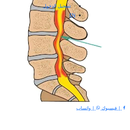
تسجيل الدخول
EN
| فيسبوك
| واتساب