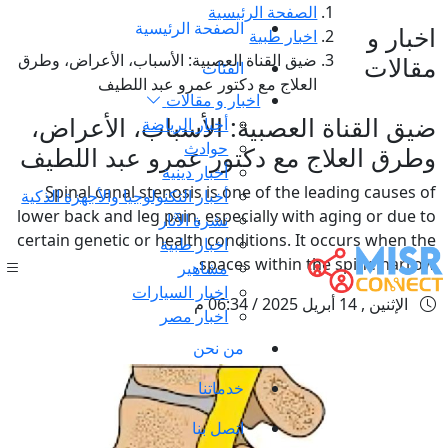
الصفحة الرئيسية
الصفحة الرئيسية
اخبار و
اخبار طبية
ضيق القناة العصبية: الأسباب، الأعراض، وطرق
مقالات
الفئات
العلاج مع دكتور عمرو عبد اللطيف
اخبار و مقالات
ضيق القناة العصبية: الأسباب، الأعراض،
أخبار الرياضة
حوادث
وطرق العلاج مع دكتور عمرو عبد اللطيف
أخبار دينية
Spinal canal stenosis is one of the leading causes of
أخبار التكنولوجيا والأجهزة الذكية
lower back and leg pain, especially with aging or due to
نشرة الآثار
certain genetic or health conditions. It occurs when the
اخبار طبية
spaces within the spine narrow,
مشاهير
اخبار السيارات
الإثنين , 14 أبريل 2025 / 06:34 م
اخبار مصر
من نحن
خدماتنا
اتصل بنا