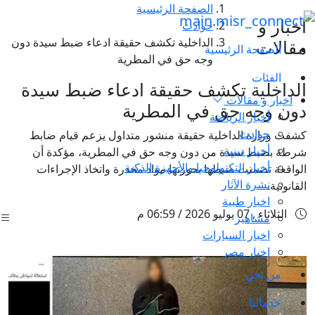
الصفحة الرئيسية
اخبار و
حوادث
الداخلية تكشف حقيقة ادعاء ضبط سيدة دون
مقالات
الصفحة الرئيسية
وجه حق في المطرية
الفئات
الداخلية تكشف حقيقة ادعاء ضبط سيدة
اخبار و مقالات
دون وجه حق في المطرية
أخبار الرياضة
حوادث
كشفت وزارة الداخلية حقيقة منشور متداول يزعم قيام ضابط
أخبار دينية
شرطة بضبط سيدة من دون وجه حق في المطرية، مؤكدة أن
أخبار التكنولوجيا والأجهزة الذكية
الواقعة تضمنت ضبطها بحوزتها مواد مخدرة واتخاذ الإجراءات
نشرة الآثار
القانونية.
اخبار طبية
الثلاثاء , 07 يوليو 2026 / 06:59 م
مشاهير
اخبار السيارات
اخبار مصر
من نحن
خدماتنا