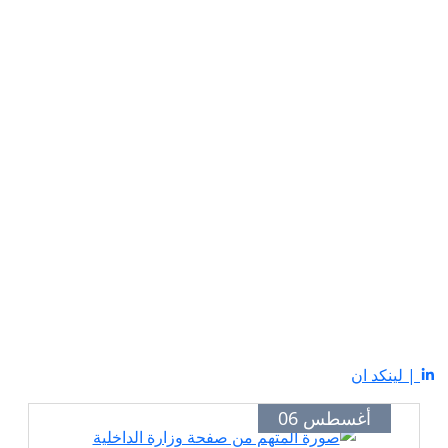
| لينكد ان
أغسطس 06