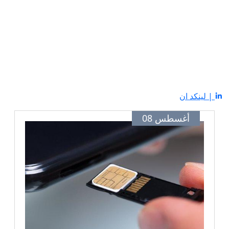
| لينكد ان
أغسطس 08