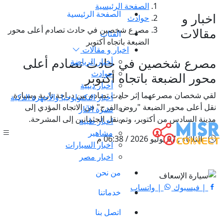
الصفحة الرئيسية
الصفحة الرئيسية
اخبار و
حوادث
مصرع شخصين في حادث تصادم أعلى محور
مقالات
الفئات
الضبعة باتجاه أكتوبر
اخبار و مقالات
مصرع شخصين في حادث تصادم أعلى
أخبار الرياضة
حوادث
محور الضبعة باتجاه أكتوبر
أخبار دينية
لقي شخصان مصرعهما إثر حادث تصادم بين دراجة نارية وسيارة
أخبار التكنولوجيا والأجهزة الذكية
نقل أعلى محور الضبعة "روض الفرج" في الاتجاه المؤدي إلى
نشرة الآثار
مدينة السادس من أكتوبر، وتم نقل الجثمانين إلى المشرحة.
اخبار طبية
مشاهير
الثلاثاء , 07 يوليو 2026 / 06:38 م
اخبار السيارات
اخبار مصر
من نحن
| فيسبوك
| واتساب
خدماتنا
اتصل بنا