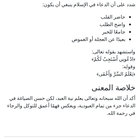
شدد على أن الدعاء في الإسلام ينبغي أن يكون:
حاضر القلب
واضح الطلب
جامعًا للخير
بعيدًا عن العجلة أو الغموض
واستشهد بقوله تعالى:
﴿ادْعُونِي أَسْتَجِبْ لَكُمْ﴾
وقوله:
﴿يَعْلَمُ السِّرَّ وَأَخْفَى﴾
خلاصة المعنى
أكد أن الله سبحانه وتعالى يعلم نية العبد، لكن حسن الصياغة في
الدعاء جزء من تمام العبودية، ويعكس فهمًا أعمق للتوكل والرجاء
في رحمة الله.