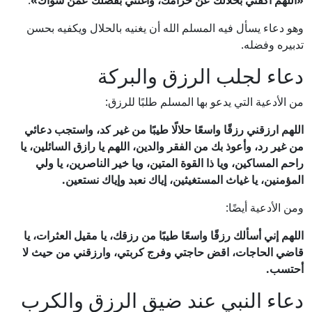
«اللهم اكفني بحلالك عن حرامك، وأغنني بفضلك عمن سواك»
.
وهو دعاء يسأل فيه المسلم الله أن يغنيه بالحلال ويكفيه بحسن
تدبيره وفضله.
دعاء لجلب الرزق والبركة
من الأدعية التي يدعو بها المسلم طلبًا للرزق:
اللهم ارزقني رزقًا واسعًا حلالًا طيبًا من غير كد، واستجب دعائي
من غير رد، وأعوذ بك من الفقر والدين، اللهم يا رازق السائلين، يا
راحم المساكين، ويا ذا القوة المتين، ويا خير الناصرين، يا ولي
المؤمنين، يا غياث المستغيثين، إياك نعبد وإياك نستعين.
ومن الأدعية أيضًا:
اللهم إني أسألك رزقًا واسعًا طيبًا من رزقك، يا مقيل العثرات، يا
قاضي الحاجات، اقض حاجتي وفرج كربتي، وارزقني من حيث لا
أحتسب.
دعاء النبي عند ضيق الرزق والكرب