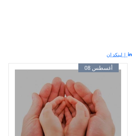
| لينكد ان
أغسطس 08