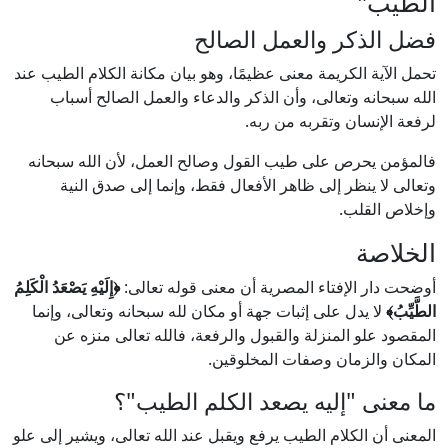
الطيب"
فضل الذكر والعمل الصالح
تحمل الآية الكريمة معنى عظيمًا، وهو بيان مكانة الكلام الطيب عند
الله سبحانه وتعالى، وأن الذكر والدعاء والعمل الصالح أسباب
لرفعة الإنسان وتقربه من ربه.
فالمؤمن يحرص على طيب القول وصالح العمل، لأن الله سبحانه
وتعالى لا ينظر إلى ظاهر الأفعال فقط، وإنما إلى صدق النية
وإخلاص القلب.
الخلاصة
أوضحت دار الإفتاء المصرية أن معنى قوله تعالى:
﴿إِلَيْهِ يَصْعَدُ الْكَلِمُ
الطَّيِّبُ﴾
لا يدل على إثبات جهة أو مكان لله سبحانه وتعالى، وإنما
المقصود علو المنزلة والقبول والرفعة، فالله تعالى منزه عن
المكان والزمان وصفات المخلوقين.
ما معنى "إليه يصعد الكلم الطيب"؟
المعنى أن الكلام الطيب يرفع ويقبل عند الله تعالى، ويشير إلى علو