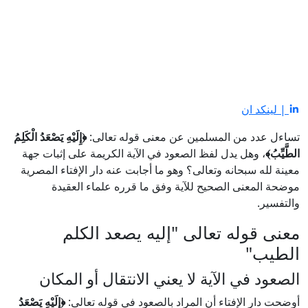
| لينكد ان
تساءل عدد من المسلمين عن معنى قوله تعالى:
﴿إِلَيْهِ يَصْعَدُ الْكَلِمُ
الطَّيِّبُ﴾
، وهل يدل لفظ الصعود في الآية الكريمة على إثبات جهة
معينة لله سبحانه وتعالى؟ وهو ما أجابت عنه دار الإفتاء المصرية
موضحة المعنى الصحيح للآية وفق ما قرره علماء العقيدة
والتفسير.
معنى قوله تعالى "إليه يصعد الكلم
الطيب"
الصعود في الآية لا يعني الانتقال أو المكان
أوضحت دار الإفتاء أن المراد بالصعود في قوله تعالى:
﴿إِلَيْهِ يَصْعَدُ