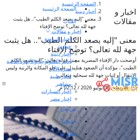
الصفحة الرئيسية
الصفحة الرئيسية
اخبار و
أخبار دينية
معنى "إليه يصعد الكلم الطيب".. هل يثبت
مقالات
الفئات
جهة لله تعالى؟ توضح الإفتاء
اخبار و مقالات
معنى "إليه يصعد الكلم الطيب".. هل يثبت
أخبار الرياضة
حوادث
جهة لله تعالى؟ توضح الإفتاء
أخبار دينية
أوضحت دار الإفتاء المصرية معنى قوله تعالى: "إليه يصعد الكلم
أخبار التكنولوجيا والأجهزة الذكية
الطيب"، مؤكدة أن الصعود هنا يدل على علو المكانة والرتبة وليس
نشرة الآثار
الانتقال أو إثبات جهة لله سبحانه وتعالى.
اخبار طبية
مشاهير
الأربعاء , 08 يوليو 2026 / 02:12 م
اخبار السيارات
اخبار مصر
من نحن
خدماتنا
اتصل بنا