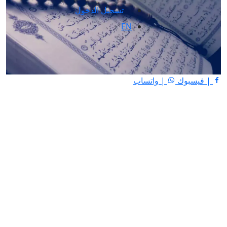
تسجيل الدخول
EN
| فيسبوك
| واتساب