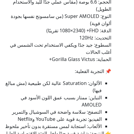
الحجم: 6.6 بوصة (مقاس عملي جدًا لليد والاستخدام
الطويل)
النوع: Super AMOLED (من سامسونج نفسها بجودة
ألوان قوية)
الدقة: FHD+ (1080×2340 تقريبًا)
التحديث: 120Hz
السطوع: جيد جدًا ويكفي الاستخدام تحت الشمس في
أغلب الحالات
الحماية: Gorilla Glass Victus+
📌 التجربة الفعلية:
الألوان: Saturation عالية لكن طبيعية (مش مبالغ
فيها)
التباين: ممتاز بسبب عمق اللون الأسود في
AMOLED
التصفح: سلاسة واضحة في السوشيال والتمرير
الفيديو: تجربة قوية على YouTube وNetflix
الألعاب: استجابة لمس مستقرة بدون تأخير ملحوظ
👉 النتيجة: شاشة قوية جدًا داخل الفئة الاقتصادية العليا