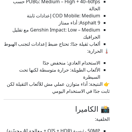
PUBG: Medium – High + 40–60fps حسب
الحالة
COD Mobile: Medium إعدادات ثابتة
Asphalt 9: أداء ممتاز
Genshin Impact: Low – Medium مع تقليل
الجرافيك
ألعاب ثقيلة جدًا: تحتاج ضبط إعدادات لتجنب الهبوط
🌡️ الحرارة:
الاستخدام العادي: منخفض جدًا
الألعاب الطويلة: حرارة متوسطة لكنها تحت
السيطرة
👉 النتيجة: أداء متوازن عملي مش للألعاب الثقيلة لكن
ثابت جدًا في الاستخدام اليومي
📸 الكاميرا
الخلفية:
50MP رئيسية (OIS + HDR + معالجة AI محسّنة)