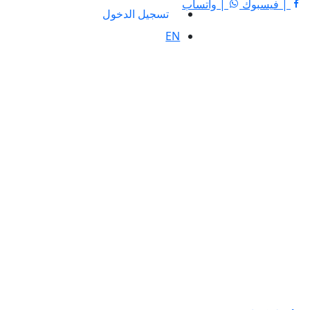
| فيسبوك
| واتساب
تسجيل الدخول
EN