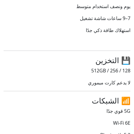
يوم ونصف استخدام متوسط
7–9 ساعات شاشة تشغيل
استهلاك طاقة ذكي جدًا
💾 التخزين
128 / 256 / 512GB
لا يدعم كارت ميموري
📶 الشبكات
5G قوي جدًا
Wi-Fi 6E