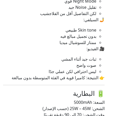
Night Mode قوي
تقليل Noise جيد
لكن التفاصيل أقل من الفلاجشيب
🤳 السيلفي:
Skin tone طبيعي
بدون تجميل مبالغ فيه
ممتاز للسوشيال ميديا
🎥 الفيديو:
ثبات جيد أثناء المشي
صوت واضح
ليس احترافي لكن عملي جدًا
👉 النتيجة: كاميرا قوية في الفئة المتوسطة بدون مبالغة
🔋 البطارية
السعة: 5000mAh
الشحن: 25W – 45W (حسب الإصدار)
وقت الشحن: 70 إلى 90 دقيقة تقريبًا