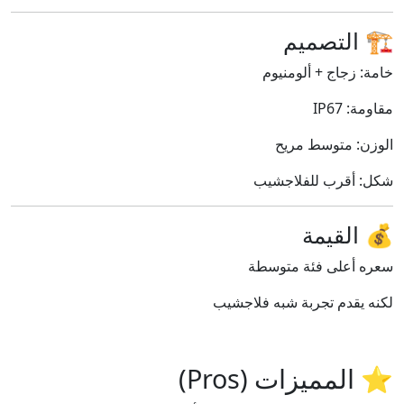
🏗️ التصميم
خامة: زجاج + ألومنيوم
مقاومة: IP67
الوزن: متوسط مريح
شكل: أقرب للفلاجشيب
💰 القيمة
سعره أعلى فئة متوسطة
لكنه يقدم تجربة شبه فلاجشيب
⭐ المميزات (Pros)