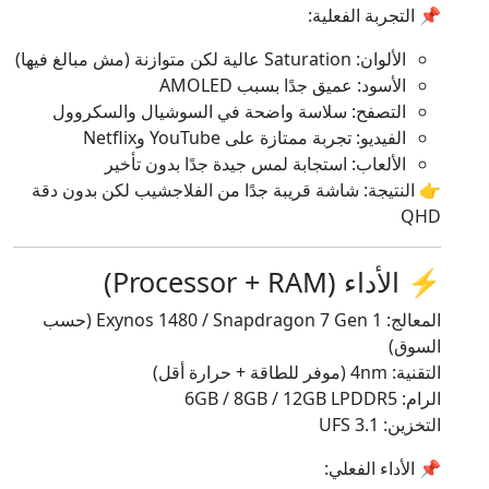
📌 التجربة الفعلية:
الألوان: Saturation عالية لكن متوازنة (مش مبالغ فيها)
الأسود: عميق جدًا بسبب AMOLED
التصفح: سلاسة واضحة في السوشيال والسكروول
الفيديو: تجربة ممتازة على YouTube وNetflix
الألعاب: استجابة لمس جيدة جدًا بدون تأخير
👉 النتيجة: شاشة قريبة جدًا من الفلاجشيب لكن بدون دقة
QHD
⚡ الأداء (Processor + RAM)
المعالج: Exynos 1480 / Snapdragon 7 Gen 1 (حسب
السوق)
التقنية: 4nm (موفر للطاقة + حرارة أقل)
الرام: 6GB / 8GB / 12GB LPDDR5
التخزين: UFS 3.1
📌 الأداء الفعلي: