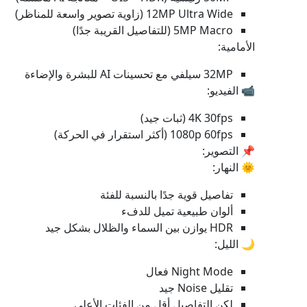
12MP Ultra Wide (زاوية تصوير واسعة للمناظر)
5MP Macro (للتفاصيل القريبة جدًا)
الأمامية:
32MP سيلفي مع تحسينات AI للبشرة والإضاءة
📹 الفيديو:
4K 30fps (ثبات جيد)
1080p 60fps (أكثر استقرار في الحركة)
📌 التصوير:
🌞 النهار:
تفاصيل قوية جدًا بالنسبة للفئة
ألوان طبيعية تميل للدفء
HDR يوازن بين السماء والظلال بشكل جيد
🌙 الليل:
Night Mode فعال
تقليل Noise جيد
لكن التفاصيل أقل من الفئات الأعلى