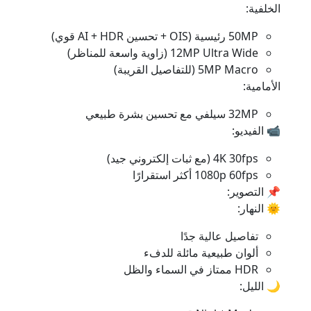
الخلفية:
50MP رئيسية (OIS + تحسين AI + HDR قوي)
12MP Ultra Wide (زاوية واسعة للمناظر)
5MP Macro (للتفاصيل القريبة)
الأمامية:
32MP سيلفي مع تحسين بشرة طبيعي
📹 الفيديو:
4K 30fps (مع ثبات إلكتروني جيد)
1080p 60fps أكثر استقرارًا
📌 التصوير:
🌞 النهار:
تفاصيل عالية جدًا
ألوان طبيعية مائلة للدفء
HDR ممتاز في السماء والظل
🌙 الليل: