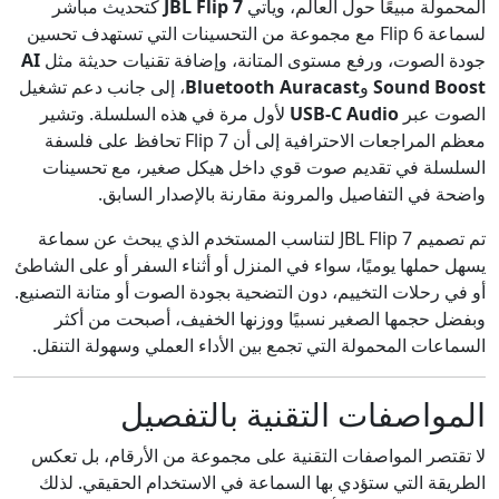
المحمولة مبيعًا حول العالم، ويأتي
JBL Flip 7
كتحديث مباشر
لسماعة Flip 6 مع مجموعة من التحسينات التي تستهدف تحسين
جودة الصوت، ورفع مستوى المتانة، وإضافة تقنيات حديثة مثل
AI
Sound Boost
و
Bluetooth Auracast
، إلى جانب دعم تشغيل
الصوت عبر
USB-C Audio
لأول مرة في هذه السلسلة. وتشير
معظم المراجعات الاحترافية إلى أن Flip 7 تحافظ على فلسفة
السلسلة في تقديم صوت قوي داخل هيكل صغير، مع تحسينات
واضحة في التفاصيل والمرونة مقارنة بالإصدار السابق.
تم تصميم JBL Flip 7 لتناسب المستخدم الذي يبحث عن سماعة
يسهل حملها يوميًا، سواء في المنزل أو أثناء السفر أو على الشاطئ
أو في رحلات التخييم، دون التضحية بجودة الصوت أو متانة التصنيع.
وبفضل حجمها الصغير نسبيًا ووزنها الخفيف، أصبحت من أكثر
السماعات المحمولة التي تجمع بين الأداء العملي وسهولة التنقل.
المواصفات التقنية بالتفصيل
لا تقتصر المواصفات التقنية على مجموعة من الأرقام، بل تعكس
الطريقة التي ستؤدي بها السماعة في الاستخدام الحقيقي. لذلك