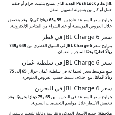
JBL نظام
PushLock
الجديد الذي يسمح بتثبيت حزام أو حلقة
حمل أو كارابين بسهولة لتسهيل التنقل.
يتراوح سعر السماعة عادة بين
55 و65 دينارًا كويتيًا
، وقد ينخفض
خلال العروض الموسمية أو عند الشراء من المتاجر الإلكترونية.
سعر JBL Charge 6 في قطر
يتراوح سعر
JBL Charge 6
في السوق القطري بين
649 و749
ريالًا قطريًا
وفقًا للمتجر والضمان.
سعر JBL Charge 6 في سلطنة عُمان
يبلغ متوسط سعر السماعة في سلطنة عُمان حوالي
65 إلى 75
ريالًا عُمانيًا
، مع اختلاف بسيط حسب العروض المتوفرة.
سعر JBL Charge 6 في البحرين
يتراوح سعر السماعة في البحرين بين
65 و75 دينارًا بحرينيًا
، وقد
تنخفض الأسعار خلال مواسم التخفيضات السنوية.
ملاحظة:
جميع الأسعار المذكورة تقريبية وقابلة للتغيير باستمرار