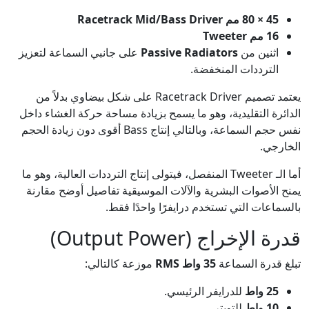
45 × 80 مم Racetrack Mid/Bass Driver
16 مم Tweeter
اثنين من
Passive Radiators
على جانبي السماعة لتعزيز
الترددات المنخفضة.
يعتمد تصميم Racetrack Driver على شكل بيضاوي بدلاً من
الدائرة التقليدية، وهو ما يسمح بزيادة مساحة حركة الغشاء داخل
نفس حجم السماعة، وبالتالي إنتاج Bass أقوى دون زيادة الحجم
الخارجي.
أما الـ Tweeter المنفصل، فيتولى إنتاج الترددات العالية، وهو ما
يمنح الأصوات البشرية والآلات الموسيقية تفاصيل أوضح مقارنة
بالسماعات التي تستخدم درايفرًا واحدًا فقط.
قدرة الإخراج (Output Power)
تبلغ قدرة السماعة
35 واط RMS
موزعة كالتالي:
25 واط
للدرايفر الرئيسي.
10 واط
للتويتر.