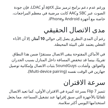
ورغم عدم دعم برامج ترميز مثل aptX أو LDAC، فإن جودة
الصوت عبر SBC وAAC كانت مرضية في معظم المراجعات،
خاصة مع أجهزة Android وiPhone.
مدى الاتصال الحقيقي
رغم أن المدى النظري يصل إلى حوالي
10 أمتار
، إلا أن الأداء
الفعلي يعتمد على البيئة المحيطة.
في الأماكن المفتوحة يبقى الاتصال مستقرًا ضمن هذا النطاق
تقريبًا، بينما قد تنخفض المسافة داخل المنازل بسبب الجدران
والعوائق. وأشادت SoundGuys بثبات الاتصال وإمكانية توصيل
جهازين في الوقت نفسه (Multi-device pairing).
سرعة الاقتران
تتميز Flip 7 بسرعة كبيرة في الاقتران الأولي، كما تعيد الاتصال
تلقائيًا بالأجهزة التي سبق إقرانها عند تشغيل السماعة، مما يجعل
استخدامها اليومي أكثر سلاسة.