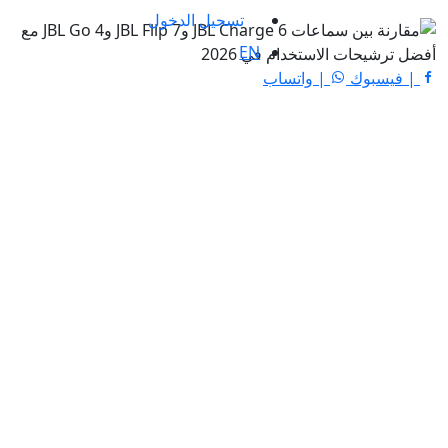
تسجيل الدخول
EN
| فيسبوك
| واتساب