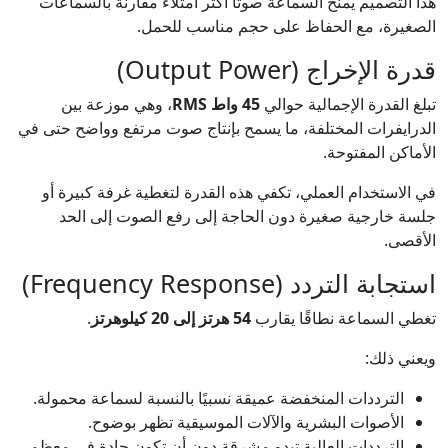
هذا التصميم يمنح السماعة صوتًا أكثر امتلاءً مقارنة بالسماعات
الصغيرة، مع الحفاظ على حجم مناسب للحمل.
قدرة الإخراج (Output Power)
تبلغ القدرة الإجمالية حوالي
45 واط RMS
، وهي موزعة بين
الدرايفرات المختلفة، ما يسمح بإنتاج صوت مرتفع وواضح حتى في
الأماكن المفتوحة.
في الاستخدام العملي، تكفي هذه القدرة لتغطية غرفة كبيرة أو
جلسة خارجية صغيرة دون الحاجة إلى رفع الصوت إلى الحد
الأقصى.
استجابة التردد (Frequency Response)
تغطي السماعة نطاقًا يقارب
54 هرتز إلى 20 كيلوهرتز
.
ويعني ذلك:
الترددات المنخفضة عميقة نسبيًا بالنسبة لسماعة محمولة.
الأصوات البشرية والآلات الموسيقية تظهر بوضوح.
الترددات العالية تبدو مشرقة دون أن تكون حادة في معظم