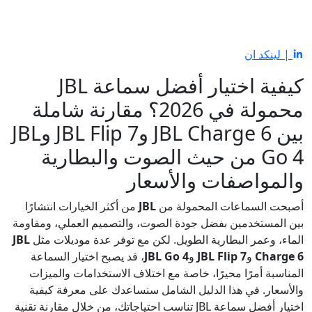
| لينكد ان
كيفية اختيار أفضل سماعة JBL
محمولة في 2026؟ مقارنة شاملة
بين JBL Charge 6 وJBL Flip 7 وJBL
Go 4 من حيث الصوت والبطارية
والمواصفات والأسعار
أصبحت السماعات المحمولة من
JBL
من أكثر الخيارات انتشارًا
بين المستخدمين بفضل جودة الصوت، والتصميم العملي، ومقاومة
الماء، وعمر البطارية الطويل. لكن مع توفر عدة موديلات مثل
JBL
Charge 6
و
JBL Flip 7
و
JBL Go 4
، قد يصبح اختيار السماعة
المناسبة أمرًا محيرًا، خاصة مع اختلاف الاستخدامات والميزات
والأسعار. في هذا الدليل الشامل سنساعدك على معرفة كيفية
اختيار أفضل سماعة JBL تناسب احتياجاتك، من خلال مقارنة تقنية