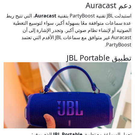
دعم Auracast
استبدلت JBL تقنية PartyBoost بتقنية
Auracast
، التي تتيح ربط
عدة سماعات متوافقة معًا بسهولة أكبر، سواء لتوسيع التغطية
الصوتية أو لإنشاء نظام صوتي أكبر. وتجدر الإشارة إلى أن
Auracast غير متوافق مع سماعات JBL الأقدم التي تعتمد
PartyBoost.
تطبيق JBL Portable
تعمل السماعة مع تطبيق
JBL Portable
الذي يوفر: