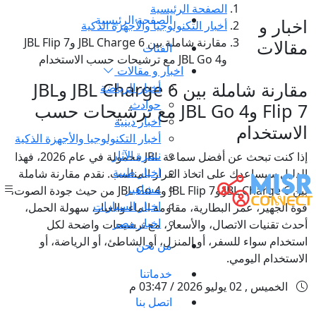
الصفحة الرئيسية
الصفحة الرئيسية
اخبار و
أخبار التكنولوجيا والأجهزة الذكية
مقارنة شاملة بين JBL Charge 6 وJBL Flip 7
مقالات
الفئات
وJBL Go 4 مع ترشيحات حسب الاستخدام
اخبار و مقالات
مقارنة شاملة بين JBL Charge 6 وJBL
أخبار الرياضة
حوادث
Flip 7 وJBL Go 4 مع ترشيحات حسب
أخبار دينية
الاستخدام
أخبار التكنولوجيا والأجهزة الذكية
نشرة الآثار
إذا كنت تبحث عن أفضل سماعة JBL محمولة في عام 2026، فهذا
اخبار طبية
الدليل سيساعدك على اتخاذ القرار المناسب. نقدم مقارنة شاملة
مشاهير
بين JBL Charge 6 وJBL Flip 7 وJBL Go 4 من حيث جودة الصوت،
اخبار السيارات
قوة الجهير، عمر البطارية، مقاومة الماء والغبار، سهولة الحمل،
اخبار مصر
أحدث تقنيات الاتصال، والأسعار، مع ترشيحات واضحة لكل
استخدام سواء للسفر، أو المنزل، أو الشاطئ، أو الرياضة، أو
من نحن
الاستخدام اليومي.
خدماتنا
الخميس , 02 يوليو 2026 / 03:47 م
اتصل بنا