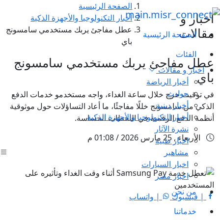
الصفحة الرئيسية
اخبار و
أخبار التكنولوجيا والأجهزة الذكية
عطل مفاجئ يربك مستخدمي سامسونج
مقالات
الصفحة الرئيسية
باي
الفئات
عطل مفاجئ يربك مستخدمي سامسونج
اخبار و مقالات
باي
أخبار الرياضة
حوادث
في توقيت حرج خلال ساعة الغداء، واجه مستخدمو خدمات الدفع
أخبار دينية
الذكي من سامسونج خللًا مفاجئًا، ما أعاد التساؤلات حول موثوقية
أخبار التكنولوجيا والأجهزة الذكية
أنظمة الدفع الرقمية في اللحظات الحساسة.
نشرة الآثار
الأربعاء , 25 مارس 2026 / 01:08 م
اخبار طبية
مشاهير
اخبار السيارات
اخبار مصر
من نحن
| فيسبوك
| واتساب
خدماتنا