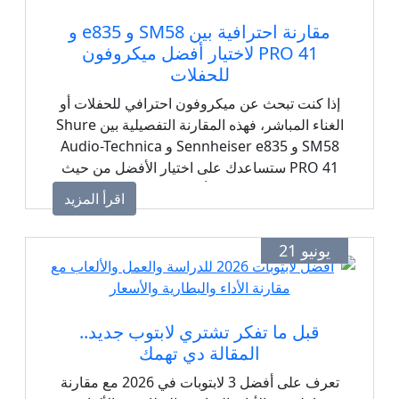
مقارنة احترافية بين SM58 و e835 و
PRO 41 لاختيار أفضل ميكروفون
للحفلات
إذا كنت تبحث عن ميكروفون احترافي للحفلات أو
الغناء المباشر، فهذه المقارنة التفصيلية بين Shure
SM58 و Sennheiser e835 و Audio-Technica
PRO 41 ستساعدك على اختيار الأفضل من حيث
جودة الصوت، التحمل، الأداء على المسرح، ومقاومة
اقرأ المزيد
الضوضاء.
يونيو 21
قبل ما تفكر تشتري لابتوب جديد..
المقالة دي تهمك
تعرف على أفضل 3 لابتوبات في 2026 مع مقارنة