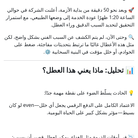
🚀 وبعد نحو 50 دقيقة من بداية الأزمة، أعلنت الشركة في حوالي
الساعة 1:20 ظهرًا عودة الخدمة إلى وضعها الطبيعي، مع استمرار
التحقيق لتحديد السبب الدقيق وراء العطل.
🔍 وحتى الآن، لم يتم الكشف عن السبب الفني بشكل واضح، لكن
مثل هذه الأعطال غالبًا ما ترتبط بتحديثات مفاجئة، ضغط على
الخوادم، أو خلل مؤقت في البنية السحابية ⚙️.
📊
تحليل: ماذا يعني هذا العطل؟
💡 الحادث يسلّط الضوء على نقطة مهمة جدًا:
الاعتماد الكامل على الدفع الرقمي يجعل أي خلل—even لو كان
بسيط—مؤثر بشكل كبير على الحياة اليومية.
📉 في أوقات الذروة مثل الغداء، يمكن لعطل قصير أن يسبب: