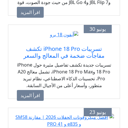
وJBL Flip 7 وJBL Go 4 من حيث جودة الصوت، قوة
الجهير، عمر البطارية، مقاومة الماء والغبار، سهولة
اقرأ المزيد
الحمل، أحدث تقنيات الاتصال، والأسعار، مع
ترشيحات واضحة لكل استخدام سواء للسفر، أو
يونيو 30
المنزل، أو الشاطئ، أو الرياضة، أو الاستخدام
اليومي.
تسريبات iPhone 18 Pro تكشف
مفاجآت ضخمة في المعالج والسعر
تسريبات جديدة تكشف تفاصيل مثيرة حول iPhone
18 Pro وiPhone 18 Pro Max، تشمل معالج A20
Pro، تحسينات الذكاء الاصطناعي، نظام تبريد
متطور، وأسعار أعلى من الأجيال السابقة.
اقرأ المزيد
يونيو 23