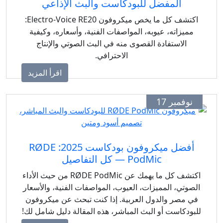
المفضل للبودكاست والبث الإذاعي
اكتشف كل ما يخص ميكروفون Electro‑Voice RE20:
ميزاته، عيوبه، المواصفات الفنية، وأسعاره، وكيفية
الاستفادة القصوى منه في البث الصوتي والإنتاج
الاحترافي.
اقرأ المزيد
وفمبر 17
أفضل ميكروفون بودكاست 2025: RØDE
PodMic — كل التفاصيل
اكتشف كل ما يهمك عن RØDE PodMic من حيث الأداء
وتي، المميزات، العيوب، المواصفات الفنية، والأسعار
 مصر والدول العربية. إذا كنت تبحث عن ميكروفون
ودكاست أو البث المباشر، هذه المقالة دليل شامل لك!