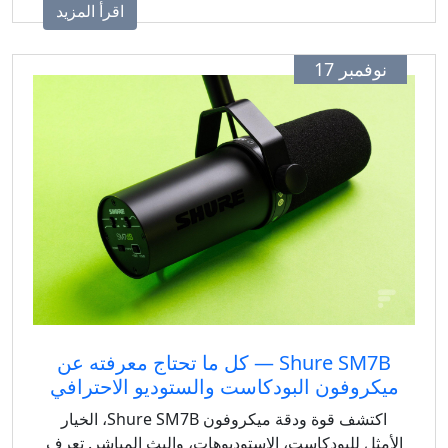
اقرأ المزيد
وفمبر 17
Shure SM7B — كل ما تحتاج معرفته عن
كروفون البودكاست والستوديو الاحترافي
اكتشف قوة ودقة ميكروفون Shure SM7B، الخيار
مثل للبودكاست، الاستوديوهات، والبث المباشر. تعرف