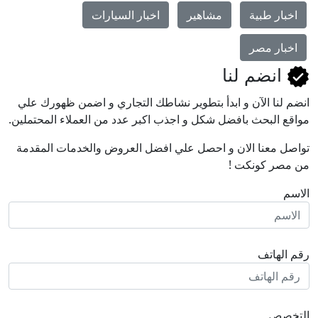
 طبية
مشاهير
اخبار السيارات
 مصر
ضم لنا
ا اﻵن و ابدأ بتطوير نشاطك التجاري و اضمن ظهورك علي
لبحث بافضل شكل و اجذب اكبر عدد من العملاء المحتملين.
عنا الان و احصل علي افضل العروض والخدمات المقدمة
كونكت !
اتف