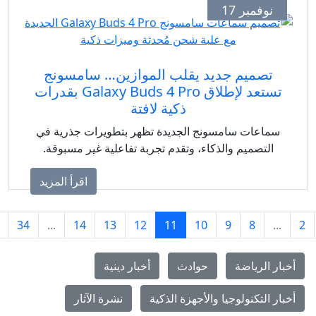
وفمبر 17
صميم جديد يقلب الموازين… سامسونج
تستعد لإطلاق Galaxy Buds 4 Pro بقدرات
ذكية لافتة
اعات سامسونج الجديدة تظهر بتطويرات جذرية في
لتصميم والذكاء، وتقدم تجربة تفاعلية غير مسبوقة.
اقرأ المزيد
›
35
34
...
14
13
12
11
10
9
8
 الرياضة
حوادث
أخبار دينية
التكنولوجيا والأجهزة الذكية
نشرة الآثار