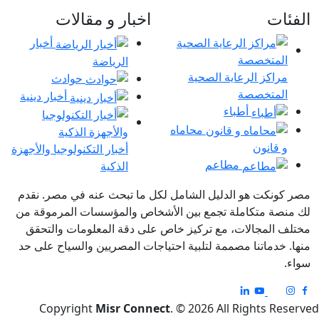
ت
اخبار و مقالات
أخبار
الرياضة
كز الرعاية الصحية
حوادث
تخصصة
أخبار دينية
أطباء
محاماه
انون
أخبار التكنولوجيا والأجهزة
مطاعم
الذكية
كت هو الدليل الشامل لكل ما تبحث عنه في مصر. نقدم
 متكاملة تجمع بين الأشخاص والمؤسسات المرموقة من
لمجالات، مع تركيز خاص على دقة المعلومات والتحقق
ماتنا مصممة لتلبية احتياجات المصريين والسياح على حد
Copyright
Misr Connect
. © 2026 All Rights