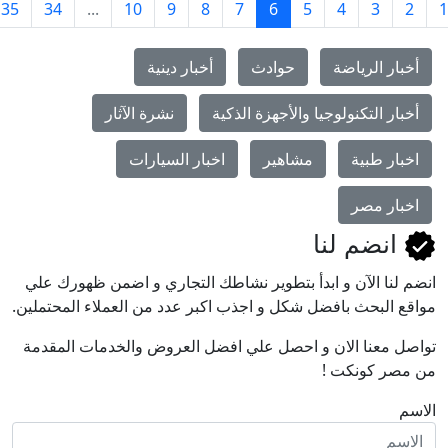
›
35
34
...
10
9
8
7
6
5
4
3
بار الرياضة
حوادث
أخبار دينية
بار التكنولوجيا والأجهزة الذكية
نشرة الآثار
بار طبية
مشاهير
اخبار السيارات
بار مصر
انضم لنا
لنا اﻵن و ابدأ بتطوير نشاطك التجاري و اضمن ظهورك علي
 البحث بافضل شكل و اجذب اكبر عدد من العملاء المحتملين.
ل معنا الان و احصل علي افضل العروض والخدمات المقدمة
صر كونكت !
م