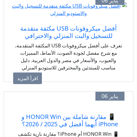
يناير 06
أفضل ميكروفونات USB مكثفة متقدمة
للتسجيل والبث المنزلي والاحترافي
تعرف على أفضل ميكروفونات USB المكثفة المتقدمة،
مع شرح مفصل لجودة الصوت، الأنماط، المميزات
والعيوب، والأسعار في مصر والدول العربية. دليل
مناسب للمبتدئين والمحترفين للاستوديو المنزلي
والبودكاست.
اقرأ المزيد
يناير 06
📱 مقارنة شاملة بين HONOR Win و
iPhone أيهما أفضل في 2025 / 2026؟
📱 HONOR Win أم iPhone؟ مقارنة نارية تكشف