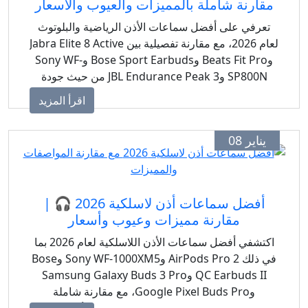
مقارنة شاملة بالمميزات والعيوب والأسعار
تعرفي على أفضل سماعات الأذن الرياضية والبلوتوث
لعام 2026، مع مقارنة تفصيلية بين Jabra Elite 8 Active
وBeats Fit Pro وBose Sport Earbuds وSony WF-
SP800N وJBL Endurance Peak 3 من حيث جودة
الصوت، المميزات الذكية، المواصفات التقنية، العيوب،
اقرأ المزيد
والأسعار في مصر والدول العربية.
يناير 08
أفضل سماعات أذن لاسلكية 2026 🎧 |
مقارنة مميزات وعيوب وأسعار
اكتشفي أفضل سماعات الأذن اللاسلكية لعام 2026 بما
في ذلك AirPods Pro 2 وSony WF-1000XM5 وBose
QC Earbuds II وSamsung Galaxy Buds 3 Pro
وGoogle Pixel Buds Pro، مع مقارنة شاملة