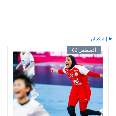
| لينكد ان
أغسطس 06