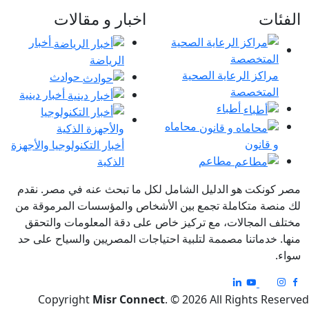
الفئات
اخبار و مقالات
أخبار
الرياضة
مراكز الرعاية الصحية
حوادث
المتخصصة
أخبار دينية
أطباء
محاماه
و قانون
أخبار التكنولوجيا والأجهزة
مطاعم
الذكية
مصر كونكت هو الدليل الشامل لكل ما تبحث عنه في مصر. نقدم
لك منصة متكاملة تجمع بين الأشخاص والمؤسسات المرموقة من
مختلف المجالات، مع تركيز خاص على دقة المعلومات والتحقق
منها. خدماتنا مصممة لتلبية احتياجات المصريين والسياح على حد
سواء.
Copyright
Misr Connect
. © 2026 All Rights Reserved