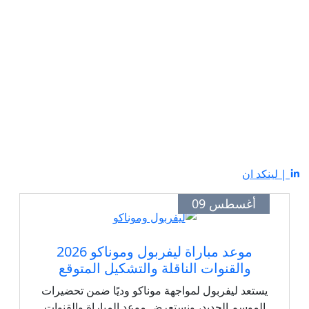
| لينكد ان
أغسطس 09
موعد مباراة ليفربول وموناكو 2026
والقنوات الناقلة والتشكيل المتوقع
يستعد ليفربول لمواجهة موناكو وديًا ضمن تحضيرات
الموسم الجديد، ونستعرض موعد المباراة والقنوات