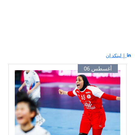
| لينكد ان
أغسطس 06