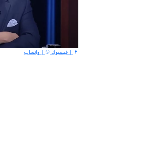
| فيسبوك
| واتساب