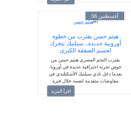
أغسطس 06
هيثم حسن يقترب من خطوة
أوروبية جديدة.. سيلتيك يتحرك
لحسم الصفقة الكبرى
يقترب النجم المصري هيثم حسن من
خوض تجربة احترافية جديدة في أوروبا،
بعدما دخل نادي سيلتيك الأسكتلندي في
مفاوضات متقدمة لضمه خلال فترة
الانتقالات الصيفية مقابل عرض مالي
اقرأ المزيد
كبير.