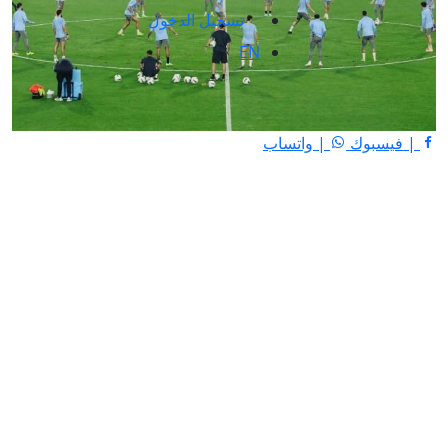
تسجيل الدخول
EN
| فيسبوك
| واتساب