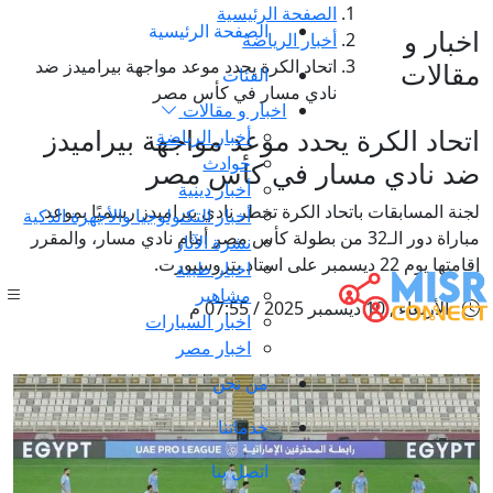
الصفحة الرئيسية
الصفحة الرئيسية
اخبار و
أخبار الرياضة
اتحاد الكرة يحدد موعد مواجهة بيراميدز ضد
مقالات
الفئات
نادي مسار في كأس مصر
اخبار و مقالات
اتحاد الكرة يحدد موعد مواجهة بيراميدز
أخبار الرياضة
حوادث
ضد نادي مسار في كأس مصر
أخبار دينية
لجنة المسابقات باتحاد الكرة تخطر نادي بيراميدز رسميًا بموعد
أخبار التكنولوجيا والأجهزة الذكية
مباراة دور الـ32 من بطولة كأس مصر أمام نادي مسار، والمقرر
نشرة الآثار
إقامتها يوم 22 ديسمبر على استاد بتروسبورت.
اخبار طبية
مشاهير
الأربعاء , 10 ديسمبر 2025 / 07:55 م
اخبار السيارات
اخبار مصر
من نحن
خدماتنا
اتصل بنا