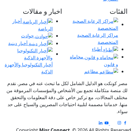
الفئات
اخبار و مقالات
أخبار
الرياضة
مراكز الرعاية الصحية
حوادث
المتخصصة
أخبار دينية
أطباء
محاماه
و قانون
أخبار التكنولوجيا والأجهزة
مطاعم
الذكية
مصر كونكت هو الدليل الشامل لكل ما تبحث عنه في مصر. نقدم
لك منصة متكاملة تجمع بين الأشخاص والمؤسسات المرموقة من
مختلف المجالات، مع تركيز خاص على دقة المعلومات والتحقق
منها. خدماتنا مصممة لتلبية احتياجات المصريين والسياح على حد
سواء.
Copyright
Misr Connect
. © 2026 All Rights Reserved