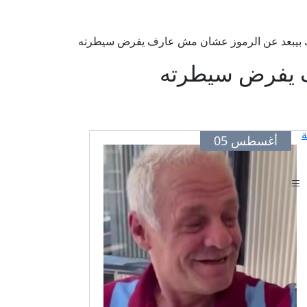
لك بيبعد عن الرموز عشان مش عارف يفرض سيطرته
ف يفرض سيطرته
ة
أغسطس 05