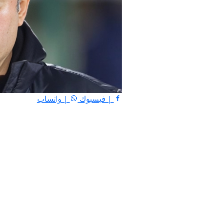
| فيسبوك
| واتساب