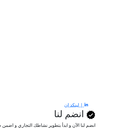
| لينكد ان
انضم لنا
انضم لنا اﻵن و ابدأ بتطوير نشاطك التجاري و اضم