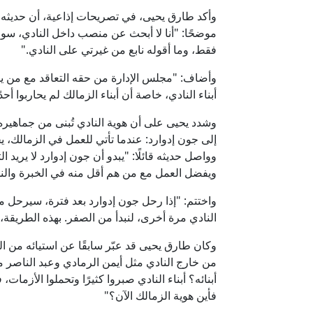
وأكد طارق يحيى، في تصريحات إذاعية، أن حديثه 
موضحًا: "أنا لا أبحث عن منصب داخل النادي، سوا
فقط، وما أقوله نابع من غيرتي على النادي."
وأضاف: "مجلس الإدارة من حقه التعاقد مع من ي
أبناء النادي، خاصة أن أبناء الزمالك لم يحاربوا أحدًا
وشدد يحيى على أن هوية النادي تُبنى من جماهيره و
إلى جون إدوارد: عندما تأتي للعمل في الزمالك، ي
وواصل حديثه قائلًا: "يبدو أن جون إدوارد لا يريد 
ويفضل العمل مع من هم أقل منه في الخبرة وال
واختتم: "إذا رحل جون إدوارد بعد فترة، سيرحل م
النادي مرة أخرى، لنبدأ من الصفر. بهذه الطريقة، 
وكان طارق يحيى قد عبّر سابقًا عن استيائه من التغ
من خارج النادي مثل أيمن الرمادي وعبد الناصر م
أبنائه؟ أبناء النادي صبروا كثيرًا وتحملوا الأزما
فأين هوية الزمالك الآن؟"