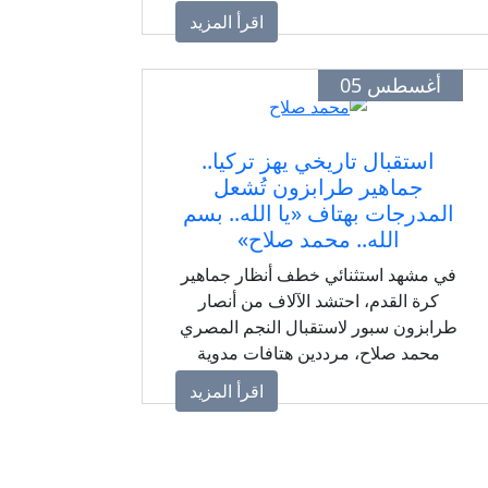
صفقة تستهدف زيادة القوة الهجومية
اقرأ المزيد
للفريق قبل انطلاق الموسم الجديد.
أغسطس 05
استقبال تاريخي يهز تركيا..
جماهير طرابزون تُشعل
المدرجات بهتاف «يا الله.. بسم
الله.. محمد صلاح»
في مشهد استثنائي خطف أنظار جماهير
كرة القدم، احتشد الآلاف من أنصار
طرابزون سبور لاستقبال النجم المصري
محمد صلاح، مرددين هتافات مدوية
حملت رسائل الحب والدعم، في بداية
اقرأ المزيد
رحلة جديدة ينتظرها الجميع بشغف داخل
الدوري التركي.