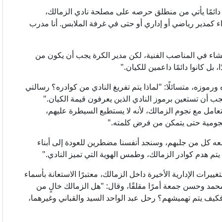
دائمًا يأتي من منطلق حرصه على مصلحة نادي الزمالك،
ء كمدير رياضي أو إداري أو حتى في غرفة الملابس. أنا مدرب
شاء في المناصب الفنية، لكن مدير الكرة يجب أن يكون من
، بل كانوا دائمًا داعمين للكيان."
رموزه، متسائلًا: "لماذا يتم تفريغ النادي من كوادره؟ رسالتي
جب أن تستعين برموز النادي الذين يعرفون قيمة الكيان."
التعامل مع نجوم الزمالك، لأنه لا يستطيع السيطرة عليهم،
نجومية حتى يتمكن من فرض كلمته."
عه كل من جلبهم، وسنجد أنفسنا مضطرين للعودة إلى أبناء
يتم هدم كوادر الزمالك، وطمس الهوية التي تميز النادي."
ييرات الإدارية الأخيرة داخل الزمالك، معتبرًا الاستعانة بأسماء
حمد وحسن جمعة أمرًا مقلقًا، وقال: "هل الزمالك خالٍ من
ت، فكيف يتم تهميشهم؟ رحل عبد الواحد السيد والقباني وغيرهما،