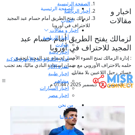
الصفحة الرئيسية
الصفحة الرئيسية
اخبار و
أخبار الرياضة
لزمالك يفتح الطريق أمام حسام عبد المجيد
مقالات
الفئات
للاحتراف في أوروبا
اخبار و مقالات
لزمالك يفتح الطريق أمام حسام عبد
أخبار الرياضة
حوادث
المجيد للاحتراف في أوروبا
أخبار دينية
: إدارة الزمالك تمنح الضوء الأخضر لحسام عبد المجيد لتحقيق
أخبار التكنولوجيا والأجهزة الذكية
حلمه بالاحتراف الأوروبي مع ضمان استفادة النادي ماليًا، بعد تجنب
نشرة الآثار
خسائر رحيل اللاعبين بلا مقابل.
اخبار طبية
مشاهير
الخميس , 11 ديسمبر 2025 / 01:44 م
اخبار السيارات
اخبار مصر
من نحن
خدماتنا
اتصل بنا