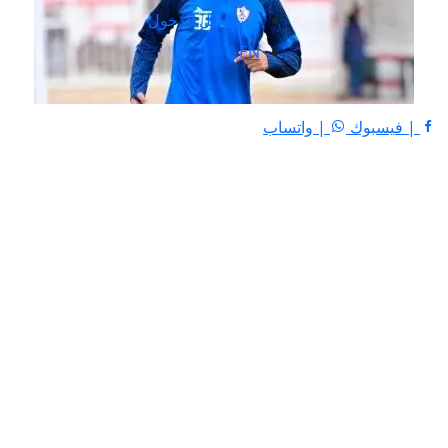
تسجيل الدخول
EN
| فيسبوك
| واتساب