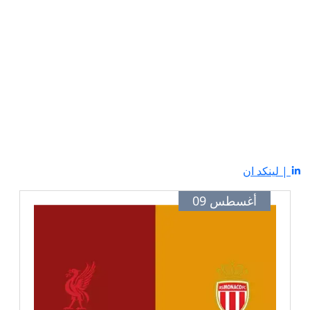
| لينكد ان
أغسطس 09