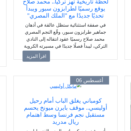
لحظة تاريخية تهز تركيا.. محمد صلاح
يوقع رسميًا لطرابزون سبور ويبدأ
تحديًا جديدًا مع "الملك المصري"
في صفقة استثنائية ستظل عالقة في أذهان
جماهير طرابزون سبور، وقّع النجم المصري
محمد صلاح رسميًا عقود انتقاله إلى النادي
التركي، ليبدأ فصلًا جديدًا في مسيرته الكروية
وسط طموحات كبيرة داخل وخارج الملعب.
اقرأ المزيد
أغسطس 06
كومباني يغلق الباب أمام رحيل
أوليسي.. موقف بايرن ميونخ يحسم
مستقبل نجم فرنسا وسط اهتمام
ريال مدريد
أنهى فينسنت كومباني، المدير الفني لبايرن