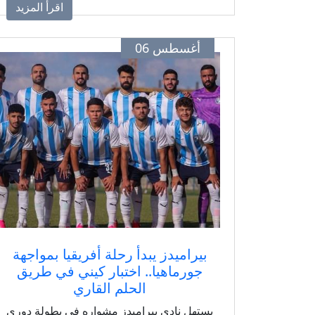
اقرأ المزيد
اتصالات جيبوتي.
أغسطس 06
بيراميدز يبدأ رحلة أفريقيا بمواجهة
جورماهيا.. اختبار كيني في طريق
الحلم القاري
يستهل نادي بيراميدز مشواره في بطولة دوري