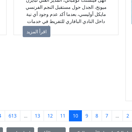
ميونخ، الجدل حول مستقبل النجم الفرنسي
مايكل أوليسي، بعدما أكد عدم وجود أي نية
داخل النادي البافاري للتفريط في خدمات
اللاعب رغم اهتمام كبار أوروبا.
اقرأ المزيد
4
613
...
13
12
11
10
9
8
7
...
2