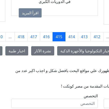
في الدوريات الكبرى
اقرأ المزيد
10
...
418
417
416
415
414
413
412
..
بار التكنولوجيا والأجهزة الذكية
نشرة الآثار
اخبار طبية
ن ظهورك علي مواقع البحث بافضل شكل و اجذب اكبر عدد من
ات المقدمة من مصر كونكت !
التخصص