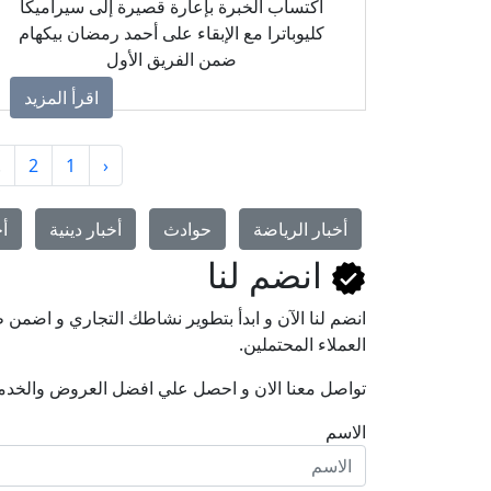
اكتساب الخبرة بإعارة قصيرة إلى سيراميكا
كليوباترا مع الإبقاء على أحمد رمضان بيكهام
ضمن الفريق الأول
اقرأ المزيد
.
2
1
‹
أخبار الرياضة
حوادث
أخبار دينية
أخ
انضم لنا
انضم لنا اﻵن و ابدأ بتطوير نشاطك التجاري و اضم
العملاء المحتملين.
تواصل معنا الان و احصل علي افضل العروض والخدم
الاسم