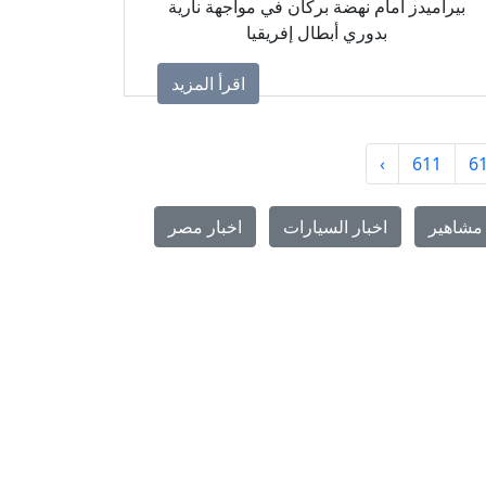
بيراميدز أمام نهضة بركان في مواجهة نارية
بدوري أبطال إفريقيا
اقرأ المزيد
›
611
6
مشاهير
اخبار السيارات
اخبار مصر