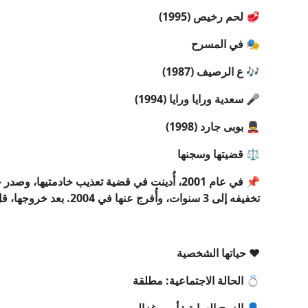
🥩 لحم رخيص (1995)
🎭 في المسرح
🎶 ع الرصيف (1987)
🎤 سعدية ورايا ورايا (1994)
💂‍♂️ بوبى جارد (1998)
⚖ قضيتها وسجنها
تخفيفه إلى 3 سنوات، وأُفرج عنها في 2004. بعد خروجها، قلّ ظهورها الفني بشكل كبير.
❤️ حياتها الشخصية
💍 الحالة الاجتماعية: مطلقة