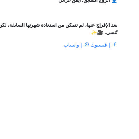
👤 الزوج السابق: أيمن غزالي
بعد الإفراج عنها، لم تتمكن من استعادة شهرتها السابقة، لكن 
تُنسى. 🎥✨
| فيسبوك
| واتساب