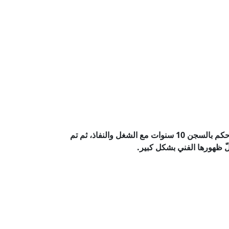
📌 في عام 2001، أُدينت في قضية تعذيب خادمتيها، وصدر حكم بالسجن 10 سنوات مع الشغل والنفاذ، ثم تم