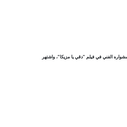
مي هو ممثل مصري وُلد في 27 أكتوبر 1976. بدأ مشواره الفني في فيلم "دقي يا مزيكا"، واشتهر