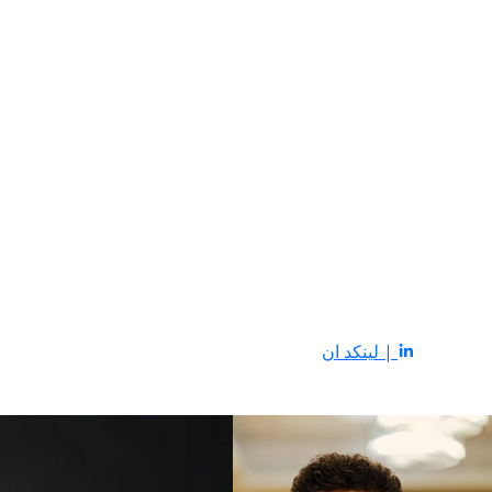
| لينكد ان