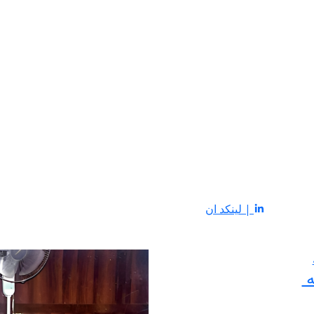
| لينكد ان
ه