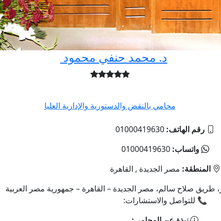
د. محمد حنفي محمود
محامي بالنقض والدستورية والإدارية العليا
رقم الهاتف:
01000419630
واتساب:
01000419630
المنطقة:
مصر الجديدة , القاهرة
عبور، طريق صلاح سالم، مصر الجديدة – القاهرة – جمهورية مصر العربية
📞 للتواصل والاستشارات:
نبذة عن المحامي: