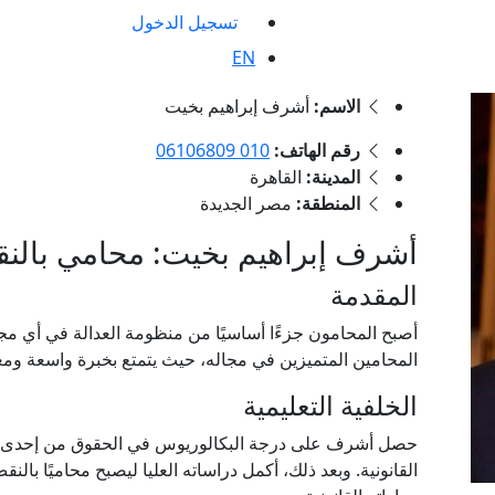
تسجيل الدخول
EN
الاسم:
أشرف إبراهيم بخيت
رقم الهاتف:
010 06106809
المدينة:
القاهرة
المنطقة:
مصر الجديدة
أشرف إبراهيم بخيت: محامي بالنقض 
المقدمة
أصبح المحامون جزءًا أساسيًا من منظومة العدالة في أي مج
المحامين المتميزين في مجاله، حيث يتمتع بخبرة واسعة ومع
الخلفية التعليمية
حصل أشرف على درجة البكالوريوس في الحقوق من إحدى الج
القانونية. وبعد ذلك، أكمل دراساته العليا ليصبح محاميًا بالنق