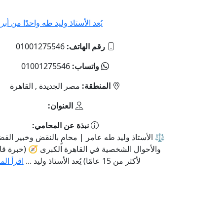
يُعد الأستاذ وليد طه واحدًا من أبر
رقم الهاتف:
01001275546
واتساب:
01001275546
المنطقة:
مصر الجديدة , القاهرة
العنوان:
نبذة عن المحامي:
⚖️ الأستاذ وليد طه عامر | محامٍ بالنقض وخبير القضاي
والأحوال الشخصية في القاهرة الكبرى 🧭 (خبرة قانو
لأكثر من 15 عامًا) يُعد الأستاذ وليد ...
اقرأ الم