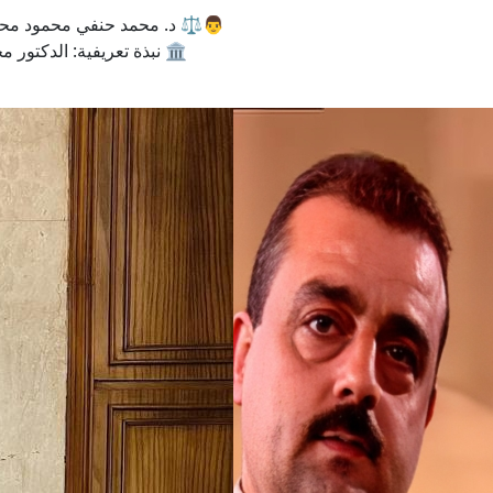
👨⚖️ د. محمد حنفي محمود محامي
🏛️ نبذة تعريفية: الدكتور 