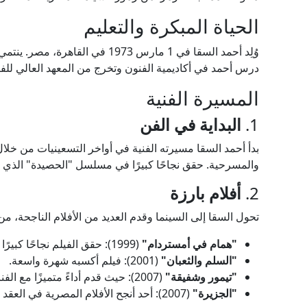
الحياة المبكرة والتعليم
وُلِد أحمد السقا في 1 مارس 1973 في
درس أحمد في أكاديمية الفنون وتخرج من المعهد العالي للفن
المسيرة الفنية
1.
البداية في الفن
بدأ أحمد السقا مسيرته الفنية في أواخر التسعينيات من خلا
والمسرحية. حقق نجاحًا كبيرًا في مسلسل "الحصيدة" الذي عُر
2.
أفلام بارزة
تحول السقا إلى السينما وقدم العديد من الأفلام الناجحة، من 
"همام في أمستردام"
(1999): حقق الفيلم نجاحًا كبيرًا وساهم في انطلاقته.
"السلم والثعبان"
(2001): فيلم أكسبه شهرة واسعة.
"تيمور وشفيقة"
(2007): حيث قدم أداءً متميزًا مع الفنانة ياسمين عبد العزيز.
"الجزيرة"
(2007): أحد أنجح الأفلام المصرية في العقد الأخير.