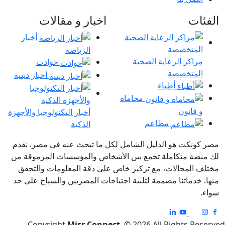
الفئات
اخبار و مقالات
أخبار
الرياضة
مراكز الرعاية الصحية
حوادث
المتخصصة
أخبار دينية
أطباء
محاماه
و قانون
أخبار التكنولوجيا والأجهزة
مطاعم
الذكية
مصر كونكت هو الدليل الشامل لكل ما تبحث عنه في مصر. نقدم
لك منصة متكاملة تجمع بين الأشخاص والمؤسسات المرموقة من
مختلف المجالات، مع تركيز خاص على دقة المعلومات والتحقق
منها. خدماتنا مصممة لتلبية احتياجات المصريين والسياح على حد
سواء.
Copyright
Misr Connect
. © 2026 All Rights Reserved